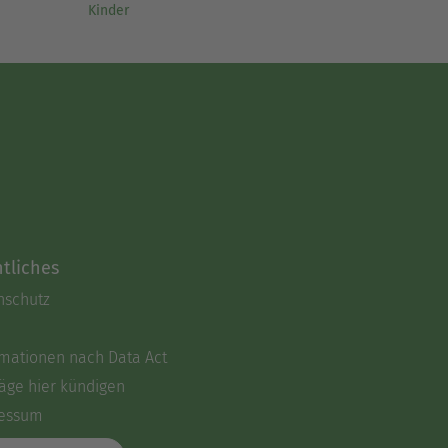
Kinder
tliches
nschutz
rmationen nach Data Act
äge hier kündigen
essum