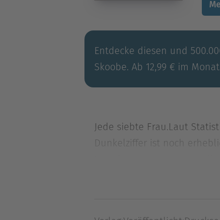
Me
Entdecke diesen und 500.000
Skoobe. Ab 12,99 € im Monat
Jede siebte Frau.Laut Statist
Dunkelziffer ist noch erhebl
Jana Baumann musste selbs
Jede siebte Frau.Laut Statist
Dunkelziffer ist noch erhebl
Jana Baumann musste selbst