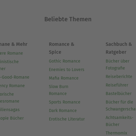
Ausblenden
Beliebte Themen
mane & Mehr
Romance &
Sachbuch &
Spice
Ratgeber
ere Romane
Gothic Romance
Bücher über
inistische
Fotografie
her
Enemies to Lovers
Reiseberichte
l-Good-Romane
Mafia Romance
Reiseführer
ency Romane
Slow Burn
Romance
Bastelbücher
orische
besromane
Sports Romance
Bücher für die
Schwangerscha
iliensagas
Dark Romance
Achtsamkeits-
topie Bücher
Erotische Literatur
Bücher
Thermomix