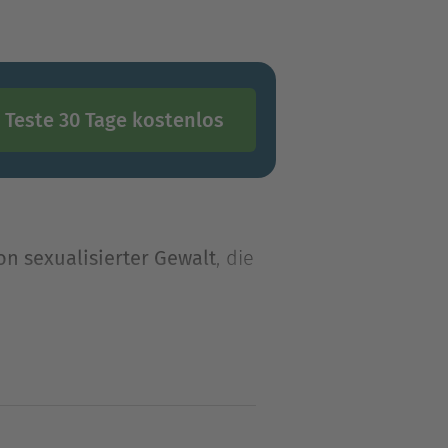
Teste 30 Tage kostenlos
on sexualisierter Gewalt
, die
on sexualisierter Gewalt
, die
en Kontext vergewaltigt