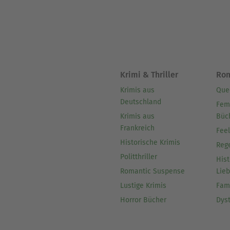
Krimi & Thriller
Ro
Krimis aus
Que
Deutschland
Fem
Krimis aus
Büc
Frankreich
Fee
Historische Krimis
Reg
Politthriller
Hist
Romantic Suspense
Lie
Lustige Krimis
Fam
Horror Bücher
Dys