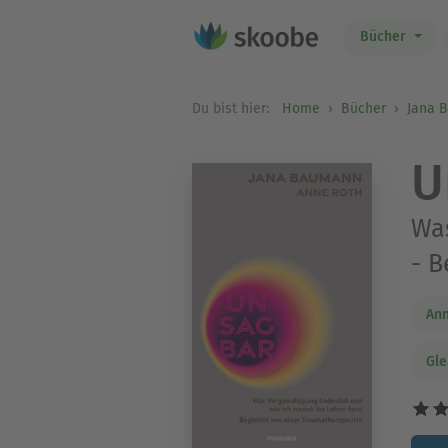
Bücher
Du bist hier:
Home
Bücher
Jana 
U
Was
- B
Ann
Gle