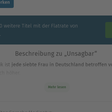
rken
 weitere Titel mit der Flatrate von
.
Beschreibung zu „Unsagbar“
ik ist
jede siebte Frau in Deutschland betroffen v
ich höher.
t er
Mehr lesen
ik ist
jede siebte Frau in Deutschland betroffen v
ich höher.
 erfahren, was das bedeutet, als sie
im beruflich