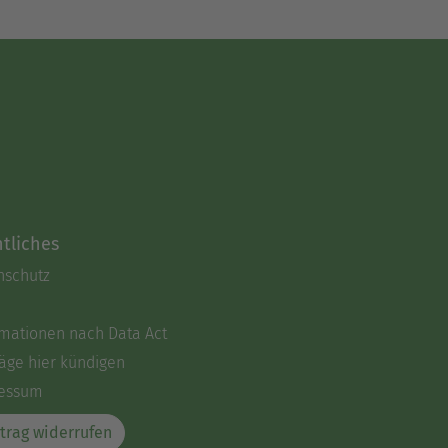
tliches
nschutz
rmationen nach Data Act
äge hier kündigen
essum
trag widerrufen