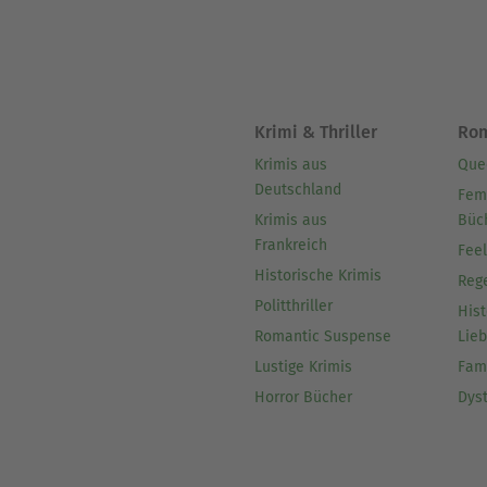
Krimi & Thriller
Ro
Krimis aus
Que
Deutschland
Fem
Krimis aus
Büc
Frankreich
Fee
Historische Krimis
Reg
Politthriller
Hist
Romantic Suspense
Lie
Lustige Krimis
Fam
Horror Bücher
Dys