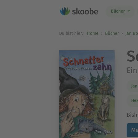
Bücher
Du bist hier:
Home
Bücher
Jan B
S
Ein
Jan
He
Bish
Me