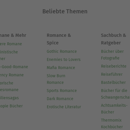
Beliebte Themen
mane & Mehr
Romance &
Sachbuch &
Spice
Ratgeber
ere Romane
Gothic Romance
Bücher über
inistische
Fotografie
her
Enemies to Lovers
Reiseberichte
l-Good-Romane
Mafia Romance
Reiseführer
ency Romane
Slow Burn
Romance
Bastelbücher
orische
besromane
Sports Romance
Bücher für die
Schwangerscha
iliensagas
Dark Romance
Achtsamkeits-
topie Bücher
Erotische Literatur
Bücher
Thermomix
Kochbücher