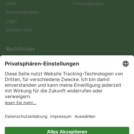
Hilfe
Firmenkunden
Barrierefreiheit
Login
Skoobe liest
Rechtliches
Datenschutz
AGB
Informationen nach Data
Act
Verträge hier kündigen
Impressum
Vertrag widerrufen