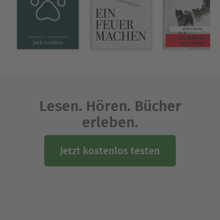
Wolf aus einem örtlichen Rudel. Doch Buck
schließt sich den Wölfen nicht an und kehrt nach
Thornton zurück. Buck pendelt immer wieder
zwischen Thornton und der Wildnis hin und her,
ohne zu wissen, wohin er gehört. Diese
Übersetzung wurde mithilfe künstlicher
Intelligenz erstellt.
Lesen. Hören. Bücher
Über Jack London
Jack London war ein amerikanischer Schriftsteller,
erleben.
dessen Abenteuerromane von Naturgewalten,
Überlebenskampf und existenziellen
Jetzt kostenlos testen
Grenzerfahrungen geprägt sind.
Patrick Karban ist professioneller Übersetzer und
Autor. Seit mehreren Jahren arbeitet er an der
Übersetzung und redaktionellen Bearbeitung
englischsprachiger Texte ins Deutsche.