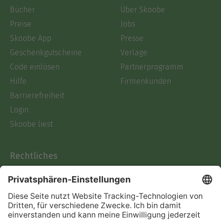
Bücher
Über Skoobe
Preise
Jobs
Skoobe App
Presse
Geschenkgutscheine
Verlage
Code einlösen
Partnerprogramm
Hilfe
Firmenkunden
Barrierefreiheit
Login
Skoobe liest
Rechtliches
Datenschutz
AGB
Informationen nach Data
Act