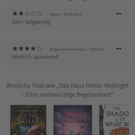
verflucht, existiere schon seit hundert Jahren
nicht mehr! Was hat es auf sich mit diesem
Name
– 25.08.2024
Anwesen? Was ist dort geschehen? Warum ist es
Sehr langatmig.
völlig aus dem Bewusstsein der Menschen
verschwunden?
“Das Haus hinter Midnight” ist ein
fesselnder Mystery-Roman von Bestseller-Autorin
Izabelle Jardin, der die Grenzen zwischen Traum
Angela Weimershaus
– 13.11.2024
Wirklich spannend
und Realität, Vergangenheit und Gegenwart
verwischt.
Über Izabelle Jardin
Ähnliche Titel wie „Das Haus hinter Midnight
Izabelle Jardin studierte Sozial- und
- Eine merkwürdige Begebenheit“
Politikwissenschaften in Oldenburg und
Braunschweig. Sie lebt mit ihrer Familie in einem
verschlafenen norddeutschen Dorf.
Ihre romantischen Liebesromane erobern
regelmäßig die Ebook-Bestsellerlisten.