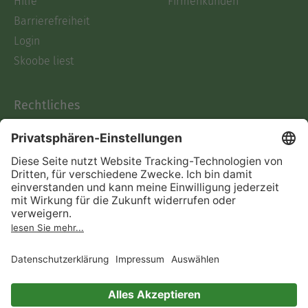
Hilfe
Firmenkunden
Barrierefreiheit
Login
Skoobe liest
Rechtliches
Datenschutz
AGB
Informationen nach Data
Act
Verträge hier kündigen
Impressum
Vertrag widerrufen