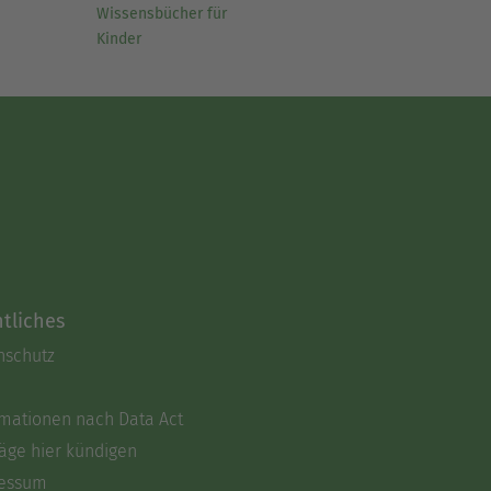
Wissensbücher für
Kinder
tliches
nschutz
rmationen nach Data Act
äge hier kündigen
essum