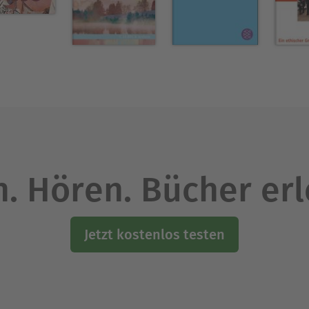
icht im engeren Sinne im Religiösen zu suchen.D
bei allen dreien auf ihre Weise verwirklicht.Dies
unge Uwe Kolbe im Februar 1963 auf Usedom: Der 
ie Ikone des Bildes im Kopf verstärkt ... Das Wirkl
war noch größer, weil es die Kunst gab. ... Ich trat
 die Einsamkeit. Mein Privileg war das Große und ic
. Hören. Bücher er
Jetzt kostenlos testen
 Anglistik. Nach dem Staatsexamen als Studienrät
sslingen: Englische Konversationskurse mit den 
 der Gegenwart", "Kunst und Architektur des 20./21
iner Galerie für zeitgenössische Kunst. Vernissagen,