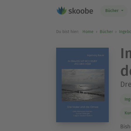
Bücher
Du bist hier:
Home
Bücher
Ingeb
I
d
Dre
Ing
Kun
Bish