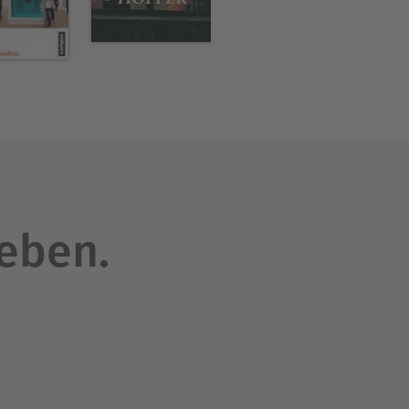
och die Erhabenheit der
es den Einzelnen
Junge war angezogen "vom
iche war größer, als die
 in etwas Gigantisches ein,
h, miteinander im
leben.
in tätig.
Schwerpunkten:
. Jahrhunderts".
 Texte für Kataloge, Lyrik