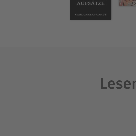
die beiden jüngeren Maler n
Begegnung mit dem Meer ist 
Übersteigende erlebt der j
Erhabenen, vielleicht durch d
Kunst. ... Aber das Wirkliche 
allein. ... Mein Privileg war
Zwiegespräch."
Lesen
Über Ingeborg Bauer
Ingeborg Bauer
Studium der Germanistik und
Volkshochschuldozentin in E
"Englischsprachige Literatur
Freiberufliche Mitarbeit in e