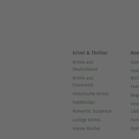
u.a. zu Kunst und Künstlern 
Krimi & Thriller
Ro
Krimis aus
Que
Deutschland
Fem
Krimis aus
Büc
Frankreich
Fee
Historische Krimis
Reg
Politthriller
Hist
Romantic Suspense
Lie
Lustige Krimis
Fam
Horror Bücher
Dys