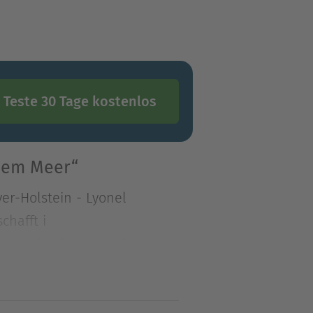
Teste 30 Tage kostenlos
 dem Meer“
er-Holstein - Lyonel
chafft i
er-Holstein - Lyonel
chafft in Lüttenort auf
ischen Ostsee und