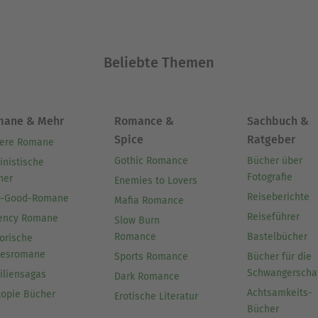
wie Adolf Hölzel und Paul Klee. Reisebücher.
Ausblenden
Beliebte Themen
mane & Mehr
Romance &
Sachbuch &
Spice
Ratgeber
ere Romane
Gothic Romance
Bücher über
inistische
Fotografie
her
Enemies to Lovers
Reiseberichte
l-Good-Romane
Mafia Romance
Reiseführer
ency Romane
Slow Burn
Romance
Bastelbücher
orische
besromane
Sports Romance
Bücher für die
Schwangerscha
iliensagas
Dark Romance
Achtsamkeits-
topie Bücher
Erotische Literatur
Bücher