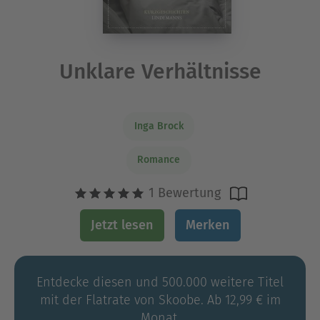
Unklare Verhältnisse
Inga Brock
Romance
1 Bewertung
Jetzt lesen
Merken
Entdecke diesen und 500.000 weitere Titel
mit der Flatrate von Skoobe. Ab 12,99 € im
Monat.