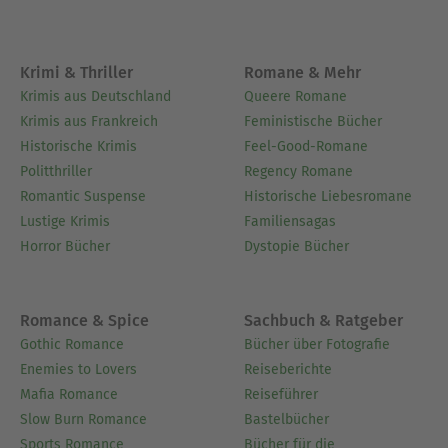
Krimi & Thriller
Romane & Mehr
Krimis aus Deutschland
Queere Romane
Krimis aus Frankreich
Feministische Bücher
Historische Krimis
Feel-Good-Romane
Politthriller
Regency Romane
Romantic Suspense
Historische Liebesromane
Lustige Krimis
Familiensagas
Horror Bücher
Dystopie Bücher
Romance & Spice
Sachbuch & Ratgeber
Gothic Romance
Bücher über Fotografie
Enemies to Lovers
Reiseberichte
Mafia Romance
Reiseführer
Slow Burn Romance
Bastelbücher
Sports Romance
Bücher für die