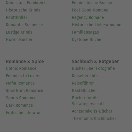
Krimis aus Frankreich
Feministische Bücher
Historische Krimis
Feel-Good-Romane
Politthriller
Regency Romane
Romantic Suspense
Historische Liebesromane
Lustige Krimis
Familiensagas
Horror Bücher
Dystopie Bücher
Romance & Spice
Sachbuch & Ratgeber
Gothic Romance
Bücher über Fotografie
Enemies to Lovers
Reiseberichte
Mafia Romance
Reiseführer
Slow Burn Romance
Bastelbücher
Sports Romance
Bücher für die
Schwangerschaft
Dark Romance
Achtsamkeits-Bücher
Erotische Literatur
Thermomix Kochbücher