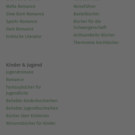
stammte aus einer verarmten Kaufmannsfamilie.
Mafia Romance
Reiseführer
Er ging früh zur See und verdingte sich als
Slow Burn Romance
Bastelbücher
Matrose, u.a. auf Walfängern. Seine Reisen
Sports Romance
Bücher für die
Schwangerschaft
führten ihn bis in die Südsee. 1844 kehrte er in
Dark Romance
Achtsamkeits-Bücher
die USA zurück, lebte, zunächst mit einigem Erfolg
Erotische Literatur
Thermomix Kochbücher
beim Publikum, als freier Schriftsteller in
Massachusetts. Nach dem Misserfolg von Moby-
Dick (1851) zog er sich weitgehend aus der
Kinder & Jugend
literarischen Öffentlichkeit zurück. Von 1866 bis
Jugendromane
1885 arbeitete er als Zollinspektor in New York, wo
Romance
er nahezu vergessen 1891 starb.
Fantasybücher für
Jugendliche
Ausblenden
Beliebte Kinderbuchreihen
Beliebte Jugendbuchreihen
Bücher über Einhörner
Wissensbücher für Kinder