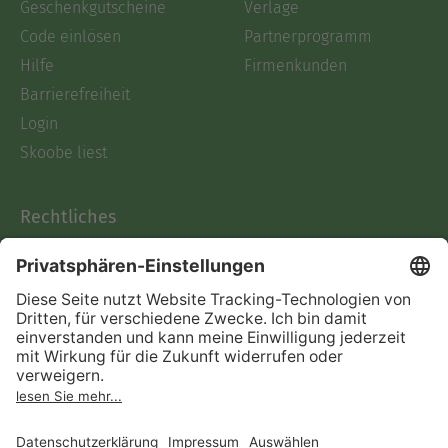
Geschenkgutscheine
Verlage
Code einlösen
Partnerprogramm
Hilfe
Firmenkunden
Barrierefreiheit
Login
Skoobe liest
Rechtliches
Datenschutz
AGB
Informationen nach Data
Act
Verträge hier kündigen
Impressum
Vertrag widerrufen