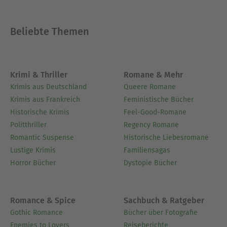
Schreiben geprägt haben.- Eine Autorenbiografie
beleuchtet wichtige Stationen im Leben des
Beliebte Themen
Autors und vermittelt die persönlichen Einsichten
hinter dem Text.- Eine gründliche Analyse seziert
Symbole, Motive und Charakterentwicklungen, um
tiefere Bedeutungen offenzulegen.-
Krimi & Thriller
Romane & Mehr
Reflexionsfragen laden Sie dazu ein, sich
Krimis aus Deutschland
Queere Romane
persönlich mit den Botschaften des Werkes
Krimis aus Frankreich
Feministische Bücher
auseinanderzusetzen und sie mit dem modernen
Historische Krimis
Feel-Good-Romane
Leben in Verbindung zu bringen.- Sorgfältig
Politthriller
Regency Romane
ausgewählte unvergessliche Zitate heben
Romantic Suspense
Historische Liebesromane
Momente literarischer Brillanz hervor.- Interaktive
Lustige Krimis
Familiensagas
Fußnoten erklären ungewöhnliche Referenzen,
Horror Bücher
Dystopie Bücher
historische Anspielungen und veraltete Ausdrücke
für eine mühelose, besser informierte Lektüre.
Romance & Spice
Sachbuch & Ratgeber
Über Herman Melville
Gothic Romance
Bücher über Fotografie
Herman Melville, 1819 in New York geboren,
Enemies to Lovers
Reiseberichte