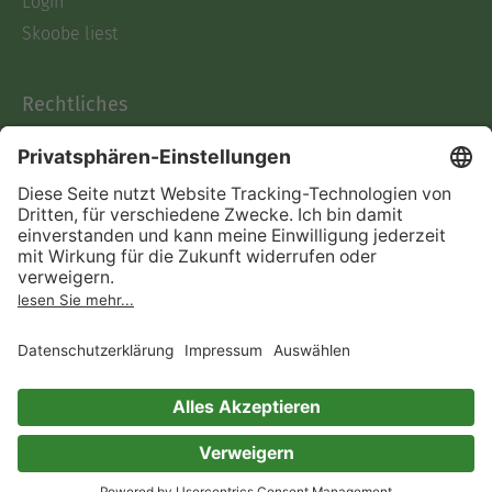
Login
Skoobe liest
Rechtliches
Datenschutz
AGB
Informationen nach Data
Act
Verträge hier kündigen
Impressum
Vertrag widerrufen
Immer ein gutes Buch