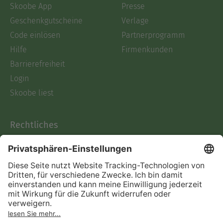
Skoobe App
Presse
Geschenkgutscheine
Verlage
Code einlösen
Partnerprogramm
Hilfe
Firmenkunden
Barrierefreiheit
Login
Skoobe liest
Rechtliches
Datenschutz
AGB
Informationen nach Data
Act
Verträge hier kündigen
Impressum