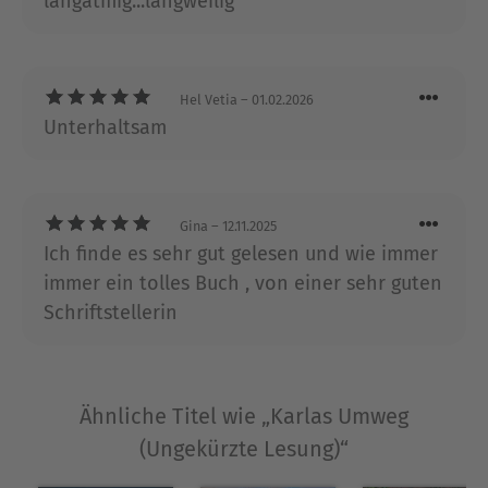
langatmig...langweilig
zu ihrem Markenzeichen geworden ist. Dabei
versteht sie es auf einzigartige Weise, in dem
bewegenden persönlichen Schicksal historische
und aktuelle gesellschaftliche Missstände
Hel Vetia
– 01.02.2026
anschaulich zu machen. Mit diesen Romanen
Unterhaltsam
erobert Hera Lind immer wieder die SPIEGEL-
Bestsellerliste. Die vierfache Mutter und
mehrfache Großmutter lebt mit ihrem Mann in
Salzburg, wo sie auch gemeinsam
Gina
– 12.11.2025
Schreibseminare geben.
Ich finde es sehr gut gelesen und wie immer
immer ein tolles Buch , von einer sehr guten
Ausblenden
Schriftstellerin
Ähnliche Titel wie „Karlas Umweg
(Ungekürzte Lesung)“