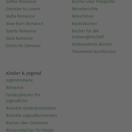
Gothic Romance
Bücher über Fotografie
Enemies to Lovers
Reiseberichte
Mafia Romance
Reiseführer
Slow Burn Romance
Bastelbücher
Sports Romance
Bücher für die
Schwangerschaft
Dark Romance
Achtsamkeits-Bücher
Erotische Literatur
Thermomix Kochbücher
Kinder & Jugend
Jugendromane
Romance
Fantasybücher für
Jugendliche
Beliebte Kinderbuchreihen
Beliebte Jugendbuchreihen
Bücher über Einhörner
Wissensbücher für Kinder