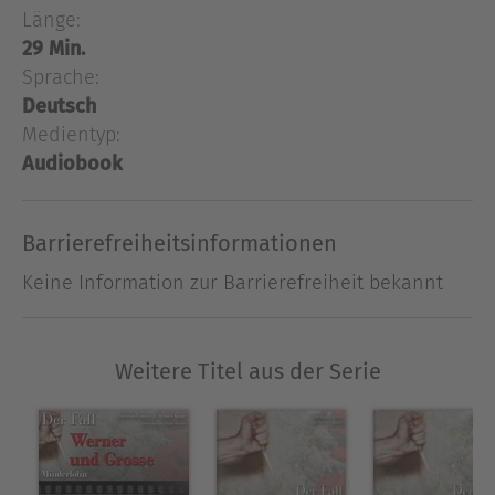
Länge:
Besitz seines Vermögens zu setzen…
29 Min.
Sprache:
Ausblenden
Deutsch
Medientyp:
Audiobook
Barrierefreiheitsinformationen
Keine Information zur Barrierefreiheit bekannt
Weitere Titel aus der Serie