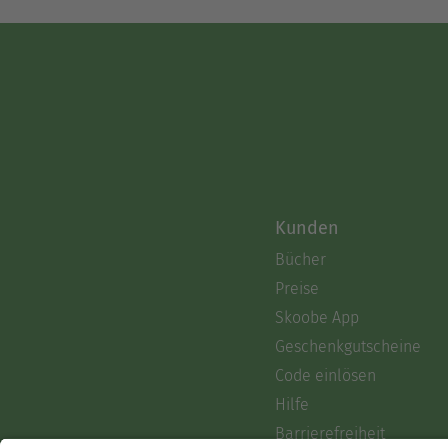
Kunden
Bücher
Preise
Skoobe App
Geschenkgutscheine
Code einlösen
Hilfe
Barrierefreiheit