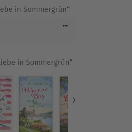
Liebe in Sommergrün“
nd »Mein Teilzeit-
fürs Leben«, »Die Villa der
 Liebe in Sommergrün“