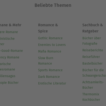
Beliebte Themen
mane & Mehr
Romance &
Sachbuch &
Spice
Ratgeber
ere Romane
Gothic Romance
Bücher über
inistische
Fotografie
her
Enemies to Lovers
Reiseberichte
l-Good-Romane
Mafia Romance
Reiseführer
ency Romane
Slow Burn
Romance
Bastelbücher
orische
besromane
Sports Romance
Bücher für die
Schwangerscha
iliensagas
Dark Romance
Achtsamkeits-
topie Bücher
Erotische Literatur
Bücher
Thermomix
Kochbücher