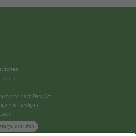
tliches
nschutz
rmationen nach Data Act
äge hier kündigen
essum
trag widerrufen