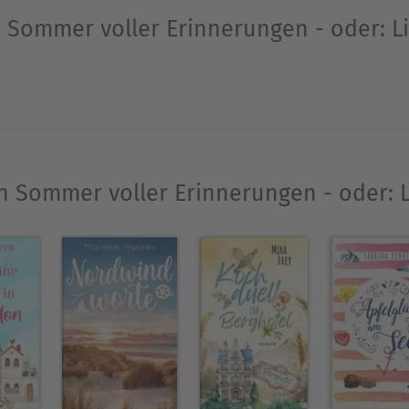
 Sommer voller Erinnerungen - oder: 
ike-wanner-autorin.jimdosite.com/
reits Heike Wanners Kurzgeschichten im Sammelba
 »Die kleine Alm im Schwarzwald«, »Freundinnen 
te kommt ganz unerwartet«.
Ein Sommer voller Erinnerungen - oder:
Ausblenden