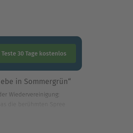
Teste 30 Tage kostenlos
Liebe in Sommergrün“
der Wiedervereinigung:
das die berühmten Spree
der Wiedervereinigung:
das die berühmten