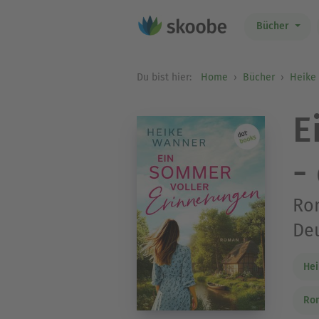
Bücher
Du bist hier:
Home
Bücher
Heike
E
-
Rom
De
He
Ro