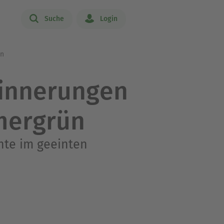
Suche
Login
ün
rinnerungen
mergrün
hte im geeinten