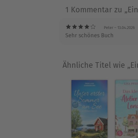
1 Kommentar zu „Ein
Die Autorin im Internet: he
Peter
– 13.04.2026
Bei dotbooks erschienen be
Sehr schönes Buch
Tagebuch« sowie die Romane
Freundinnen« und »Das Bes
Ähnliche Titel wie „