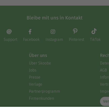
Bleibe mit uns in Kontakt
Support
Facebook
Instagram
Pinterest
TikTok
Über uns
Rech
Über Skoobe
Date
Jobs
AGB
Presse
Info
Verlage
Vertr
Partnerprogramm
Impr
Firmenkunden
Ver