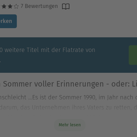
7 Bewertungen
rken
 weitere Titel mit der Flatrate von
.
n Sommer voller Erinnerungen - oder: 
nschleicht …Es ist der Sommer 1990, im Jahr nach 
darum, das Unternehmen ihres Vaters zu retten, 
nschleicht …Es ist der Sommer 1990, im Jahr nach 
Mehr lesen
darum, das Unternehmen ihres Vaters zu retten, 