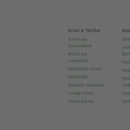
Krimi & Thriller
Ro
Krimis aus
Que
Deutschland
Fem
Krimis aus
Büc
Frankreich
Fee
Historische Krimis
Reg
Politthriller
Hist
Romantic Suspense
Lie
Lustige Krimis
Fam
Horror Bücher
Dys