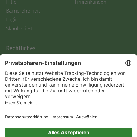
Hilfe
Firmenkunden
Barrierefreiheit
Login
Skoobe liest
Rechtliches
Datenschutz
AGB
Informationen nach Data
Act
Verträge hier kündigen
Impressum
Vertrag widerrufen