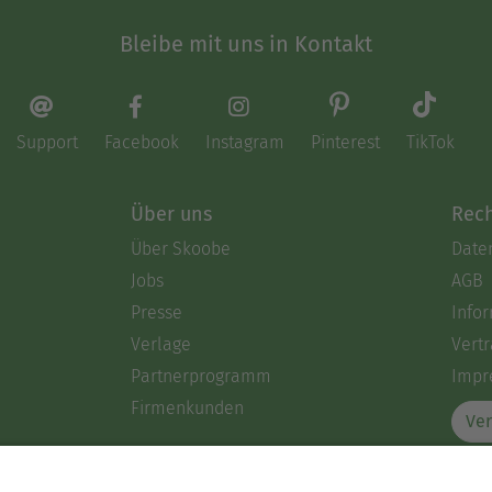
Bleibe mit uns in Kontakt
Support
Facebook
Instagram
Pinterest
TikTok
Über uns
Rech
Über Skoobe
Date
Jobs
AGB
Presse
Info
Verlage
Vertr
Partnerprogramm
Impr
Firmenkunden
Ver