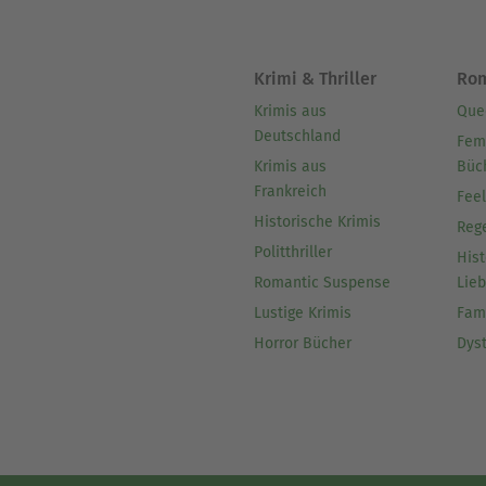
Krimi & Thriller
Ro
Krimis aus
Que
Deutschland
Fem
Krimis aus
Büc
Frankreich
Fee
Historische Krimis
Reg
Politthriller
Hist
Romantic Suspense
Lie
Lustige Krimis
Fam
Horror Bücher
Dys