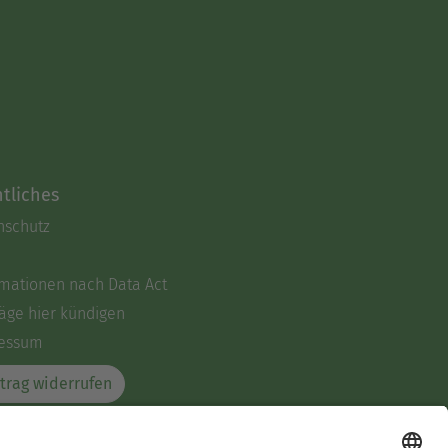
tliches
nschutz
rmationen nach Data Act
äge hier kündigen
essum
trag widerrufen