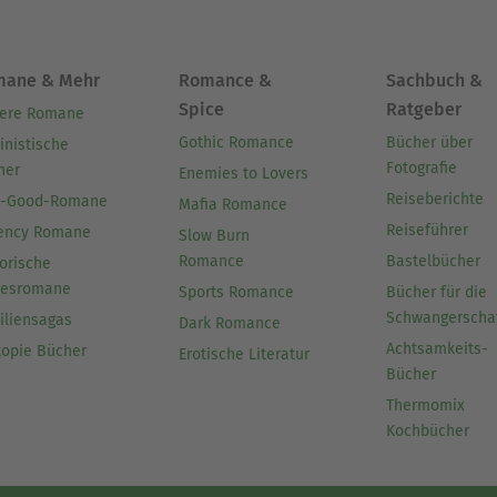
mane & Mehr
Romance &
Sachbuch &
Spice
Ratgeber
ere Romane
Gothic Romance
Bücher über
inistische
Fotografie
her
Enemies to Lovers
Reiseberichte
l-Good-Romane
Mafia Romance
Reiseführer
ency Romane
Slow Burn
Romance
Bastelbücher
orische
besromane
Sports Romance
Bücher für die
Schwangerscha
iliensagas
Dark Romance
Achtsamkeits-
topie Bücher
Erotische Literatur
Bücher
Thermomix
Kochbücher