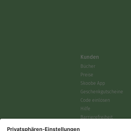
Kunden
Bücher
Preise
Skoobe App
Geschenkgutscheine
Code einlösen
Hilfe
Barrierefreiheit
Login