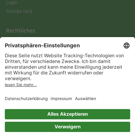
Login
Skoobe liest
Rechtliches
Datenschutz
AGB
Informationen nach Data
Act
Verträge hier kündigen
Impressum
Vertrag widerrufen
Immer ein gutes Buch