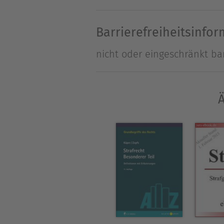
Leitentscheidungen präsentie
bilden. Daran schließt sich 
Barrierefreiheitsinfo
Sonderprobleme an. Auf dies
nicht oder eingeschränkt bar
Cases kombiniert. Den verfa
Kapitel gewidmet. Gesetzeste
Prüfungsfragen sowie Hinwei
Ä
Neuauflage:Für die Neuaufl
Rechtsprechung gebracht und
Hinweisgeberschutzgesetz, da
Finanzmarktstärkungsgesetz,
Insolvenzrechtsfortentwickl
einem eigenen Kapitel darg
Skandal und zu den Corona