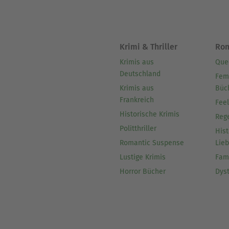
Krimi & Thriller
Ro
Krimis aus
Que
Deutschland
Fem
Krimis aus
Büc
Frankreich
Fee
Historische Krimis
Reg
Politthriller
Hist
Romantic Suspense
Lie
Lustige Krimis
Fam
Horror Bücher
Dys