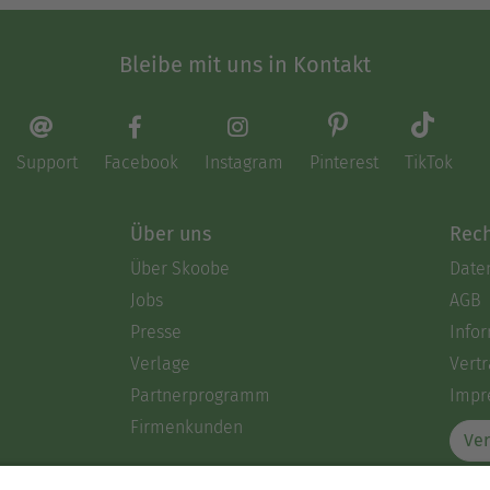
Bleibe mit uns in Kontakt
Support
Facebook
Instagram
Pinterest
TikTok
Über uns
Rech
Über Skoobe
Date
Jobs
AGB
Presse
Info
Verlage
Vertr
Partnerprogramm
Impr
Firmenkunden
Ver