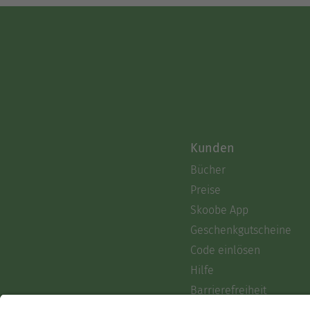
Kunden
Bücher
Preise
Skoobe App
Geschenkgutscheine
Code einlösen
Hilfe
Barrierefreiheit