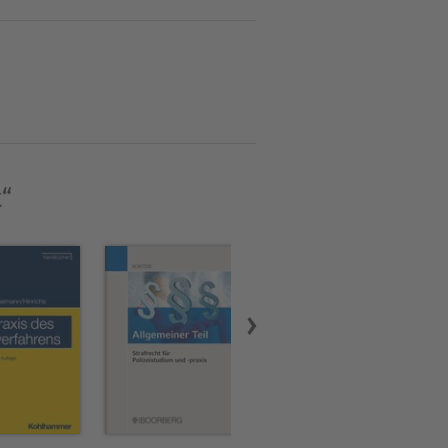
das jeweilige Teilgebiet
cheidung diskutierten
efte Kenntnis der Leading-
rafrechts ist ein eigenes
ve Übersichten, ausgewählte
Arbeiten mit dem Buch.Die
t“
n Gesetzgebung und
n u.a. das
äsche/-prävention sind in
cheidungen zum Cum-Ex-
e