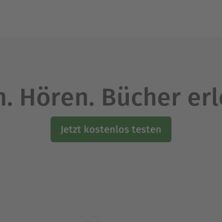
e wie zB Wirecard und Maskendeals sind berücksich
Ausblenden
. Hören. Bücher er
Jetzt kostenlos testen