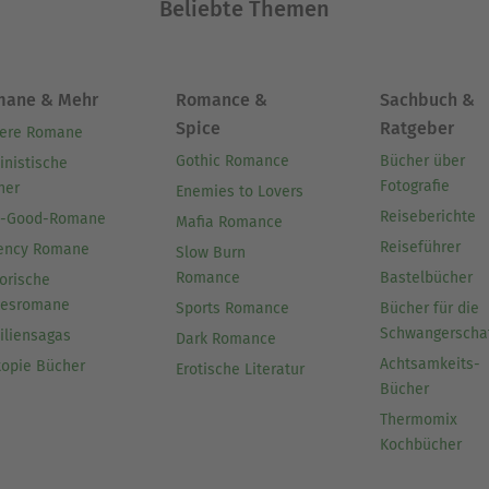
Beliebte Themen
mane & Mehr
Romance &
Sachbuch &
Spice
Ratgeber
ere Romane
Gothic Romance
Bücher über
inistische
Fotografie
her
Enemies to Lovers
Reiseberichte
l-Good-Romane
Mafia Romance
Reiseführer
ency Romane
Slow Burn
Romance
Bastelbücher
orische
besromane
Sports Romance
Bücher für die
Schwangerscha
iliensagas
Dark Romance
Achtsamkeits-
topie Bücher
Erotische Literatur
Bücher
Thermomix
Kochbücher