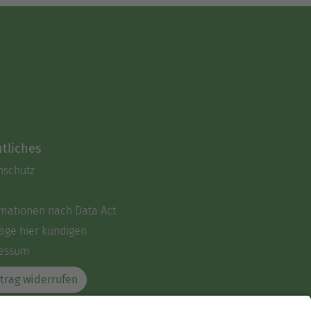
tliches
nschutz
rmationen nach Data Act
äge hier kündigen
essum
trag widerrufen