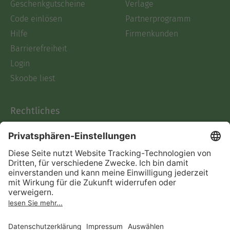
Geschenkgutscheine
Verlage
Code einlösen
Partnerprogramm
Hilfe
Firmenkunden
Barrierefreiheit
Login
Skoobe liest
Rechtliches
Datenschutz
AGB
Informationen nach Data
Act
Verträge hier kündigen
Impressum
Vertrag widerrufen