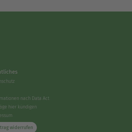
tliches
nschutz
rmationen nach Data Act
äge hier kündigen
essum
trag widerrufen