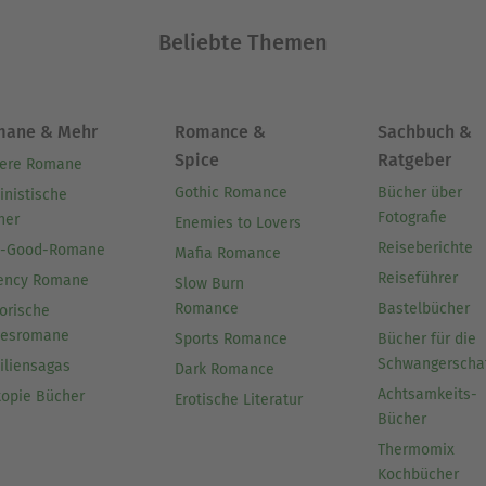
Beliebte Themen
mane & Mehr
Romance &
Sachbuch &
Spice
Ratgeber
ere Romane
Gothic Romance
Bücher über
inistische
Fotografie
her
Enemies to Lovers
Reiseberichte
l-Good-Romane
Mafia Romance
Reiseführer
ency Romane
Slow Burn
Romance
Bastelbücher
orische
besromane
Sports Romance
Bücher für die
Schwangerscha
iliensagas
Dark Romance
Achtsamkeits-
topie Bücher
Erotische Literatur
Bücher
Thermomix
Kochbücher