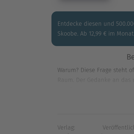
Entdecke diesen und 500.000
Skoobe. Ab 12,99 € im Monat
Be
Warum? Diese Frage steht of
Raum. Der Gedanke an das u
empfi
Warum? Diese Frage steht of
Raum. Der Gedanke an das u
empfinden diesem Thema geg
Verlag:
Veröffentlic
beschließt Hannah Semper, V