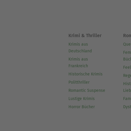
Krimi & Thriller
Ro
Krimis aus
Que
Deutschland
Fem
Krimis aus
Büc
Frankreich
Fee
Historische Krimis
Reg
Politthriller
Hist
Romantic Suspense
Lie
Lustige Krimis
Fam
Horror Bücher
Dys