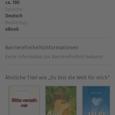
Aus Liebe (zu den Tieren und zur Tierärztin)
ca. 180
beginnt Veronika in München Veterinärmedizin zu
Sprache:
studieren, doch Franziska lässt nichts unversucht,
Deutsch
um dem Liebesglück ein jähes Ende zu bereiten.
Medientyp:
Als dann noch die Zukunft des Hofes auf dem
eBook
Spiel steht, muss Veronika eine schwere
Entscheidung fällen ...
Barrierefreiheitsinformationen
Ausblenden
Keine Information zur Barrierefreiheit bekannt
Ähnliche Titel wie „Du bist die Welt für mich“