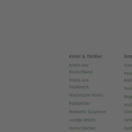
Über Gustav Freytag
Gustav Freytag (geb. 13. Juli
deutscher Schriftsteller.
Freytag wurde zum Inbegriff
kulturgeschichtliches Haupt
Aufgrund seines Romans „Sol
Krimi & Thriller
Ro
wegen seiner angeblich antis
Krimis aus
Que
Deutschland
Fem
Krimis aus
Büc
Frankreich
Fee
Historische Krimis
Reg
Politthriller
Hist
Romantic Suspense
Lie
Lustige Krimis
Fam
Horror Bücher
Dys