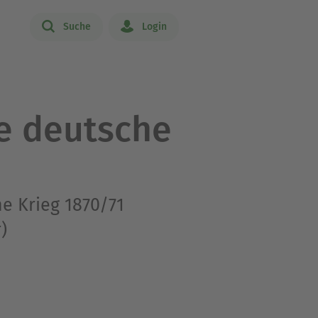
Suche
Login
e deutsche
e Krieg 1870/71
)