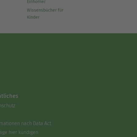
Einhörner
Wissensbücher für
Kinder
tliches
nschutz
rmationen nach Data Act
äge hier kündigen