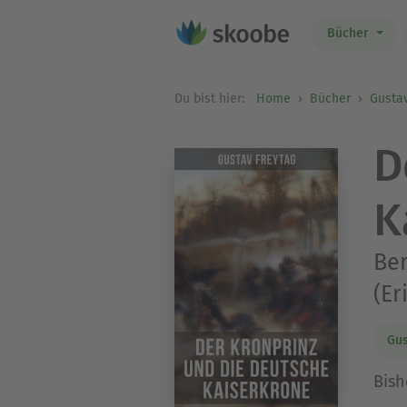
Bücher
Du bist hier:
Home
Bücher
Gustav
D
K
Ber
(Er
Gus
Bish