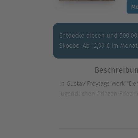
Me
Entdecke diesen und 500.000
Skoobe. Ab 12,99 € im Monat
Beschreibun
In Gustav Freytags Werk "De
jugendlichen Prinzen Friedr
In Gustav Freytags Werk "De
jugendlichen Prinzen Friedr
deutschen Kaiserreichs gefan
sowohl fiktionale Elemente 