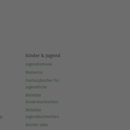
1895 in Wiesbaden) war ein
 entstand sein
 vier Bänden.
nach dem Zweiten Weltkrieg
Kinder & Jugend
Jugendromane
Romance
Fantasybücher für
Jugendliche
Beliebte
Kinderbuchreihen
Beliebte
Jugendbuchreihen
ft
Bücher über