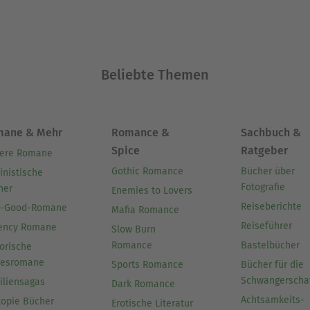
 1816 in Kreuzburg, Oberschlesien; gest. 30. April 
Beliebte Themen
 des deutschen Liberalen. Zwischen 1859 und 1867
werk „Bilder aus der deutschen Vergangenheit“ in
l und Haben“, der 1855 erschien, wurde Freytag 
mane & Mehr
Romance &
Sachbuch &
emitischen Tendenz zum Teil heftig kritisiert.
Spice
Ratgeber
ere Romane
Gothic Romance
Bücher über
inistische
Ausblenden
Fotografie
her
Enemies to Lovers
Reiseberichte
l-Good-Romane
Mafia Romance
Reiseführer
ency Romane
Slow Burn
Romance
Bastelbücher
orische
besromane
Sports Romance
Bücher für die
Schwangerscha
iliensagas
Dark Romance
Achtsamkeits-
topie Bücher
Erotische Literatur