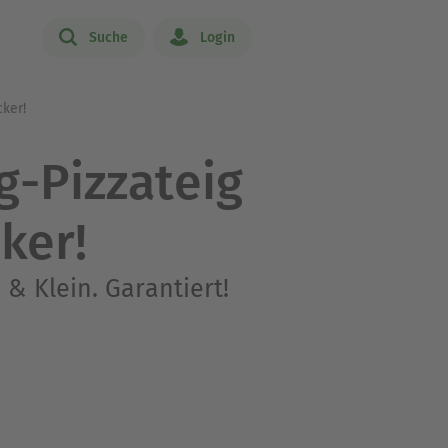
Suche
Login
cker!
g-Pizzateig
cker!
& Klein. Garantiert!