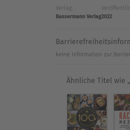
Köstlichkeiten kreiert werde
Verlag:
Veröffentli
Bassermann Verlag
2022
Über Guillaume Marinette
Guillaume Marinette kocht 
Ferrandi in Paris arbeitete 
Barrierefreiheitsinfo
einen Namen.
keine Information zur Barrie
Ähnliche Titel wie „