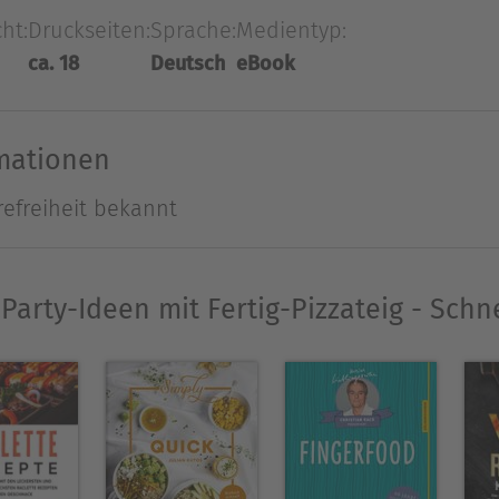
n.
cht:
Druckseiten:
Sprache:
Medientyp:
ca. 18
Deutsch
eBook
leidenschaftlich gern. Nach seinem Abschluss an
er für ChefClub.tv. Inzwischen macht er sich als St
rmationen
refreiheit bekannt
Ausblenden
Party-Ideen mit Fertig-Pizzateig - Schne