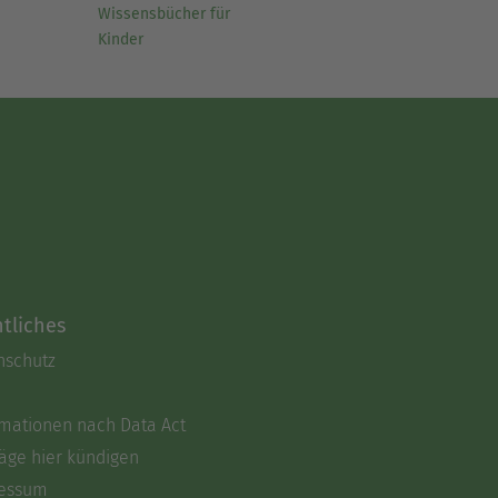
Wissensbücher für
Kinder
tliches
nschutz
rmationen nach Data Act
äge hier kündigen
essum