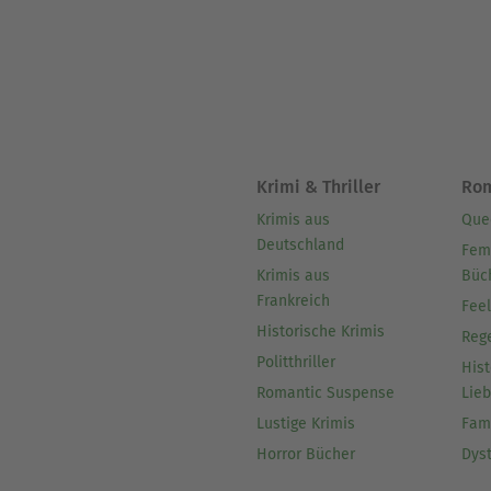
Krimi & Thriller
Ro
Krimis aus
Que
Deutschland
Fem
Krimis aus
Büc
Frankreich
Fee
Historische Krimis
Reg
Politthriller
Hist
Romantic Suspense
Lie
Lustige Krimis
Fam
Horror Bücher
Dys