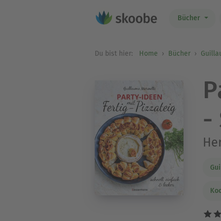
Bücher
Du bist hier:
Home
Bücher
Guill
P
-
Her
Gui
Ko