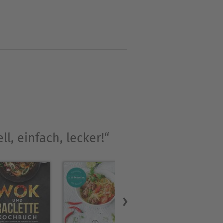
 der bekannten Kochschule
ylist und Kochbuchautor
ll, einfach, lecker!“