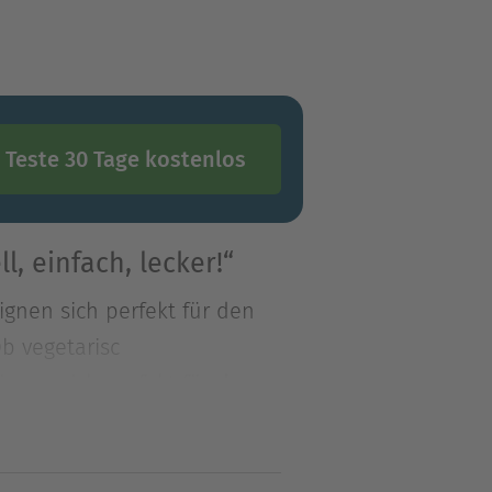
Teste 30 Tage kostenlos
, einfach, lecker!“
eignen sich perfekt für den
b vegetarisc
eignen sich perfekt für den
 vegetarisch, mit Fisch,
ße oder herzhafte