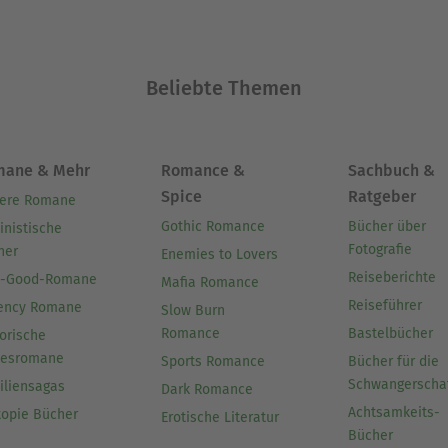
Beliebte Themen
mane & Mehr
Romance &
Sachbuch &
Spice
Ratgeber
ere Romane
Gothic Romance
Bücher über
inistische
Fotografie
her
Enemies to Lovers
Reiseberichte
l-Good-Romane
Mafia Romance
Reiseführer
ency Romane
Slow Burn
Romance
Bastelbücher
orische
besromane
Sports Romance
Bücher für die
Schwangerscha
iliensagas
Dark Romance
Achtsamkeits-
topie Bücher
Erotische Literatur
Bücher