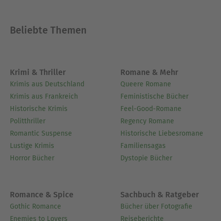
Gräfe und Unzer Verlag, das sie im Bereich
„Ernährung und Gesundheit“ absolvierte. Viel
Beliebte Themen
Erfahrung wie gesunde Ernährung in der Praxis
gelebt werden kann, sammelte Christina
Wiedemann während ihrer Arbeit in der
„KinderKüche“ in München. Dort beigeisterte sie
Krimi & Thriller
Romane & Mehr
Kinder und Jugendliche für ausgewogene
Krimis aus Deutschland
Queere Romane
Ernährung und führte sie ans „Selberkochen“
Krimis aus Frankreich
Feministische Bücher
heran. Seit 2008 ist die
Historische Krimis
Feel-Good-Romane
Ernährungswissenschaftlerin selbstständig als
Politthriller
Regency Romane
Autorin, Redakteurin und Ernährungsberaterin
Romantic Suspense
Historische Liebesromane
tätig.
Lustige Krimis
Familiensagas
Horror Bücher
Dystopie Bücher
Ausblenden
Romance & Spice
Sachbuch & Ratgeber
Gothic Romance
Bücher über Fotografie
Enemies to Lovers
Reiseberichte