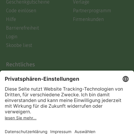
Geschenkgutscheine
Verlage
Code einlösen
Partnerprogramm
Hilfe
Firmenkunden
Barrierefreiheit
Login
Skoobe liest
Rechtliches
Datenschutz
AGB
Informationen nach Data
Act
Verträge hier kündigen
Impressum
Vertrag widerrufen