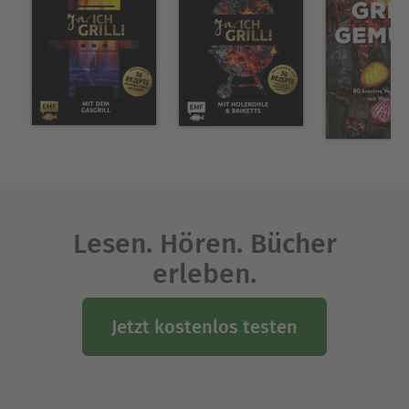
Und das nicht nur im Sommer. Das
Wintergemüse
kommt hier nicht zu kurz, denn der Grill kann
auch in der kalten Jahreszeit ein warmes
Vergnügen bereiten.
Zucchini-Bomben,
Maultaschen mit Spinat-Pilzfüllung, bunter
Blumenkohl, gegrillter Sommersalat
und vieles
mehr bieten eine gesunde
Geschmacksvielfalt
.
Und das auch noch in bunt – da isst das Auge
doch gleich viel lieber mit!
Lesen. Hören. Bücher
Über Christina Wiedemann
erleben.
Christina Wiedemann ist Diplom-Ökotrophologin.
Nach ihrem Studium an der TU München-
Jetzt kostenlos testen
Weihenstephan arbeitete sie in verschiedenen
PR-Agenturen für internationale Kunden aus der
Ernährungsbranche. Ihr Interesse fürs Schreiben
entdeckte sie während eines Volontariats im