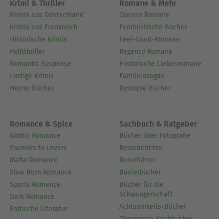
Krimi & Thriller
Romane & Mehr
Krimis aus Deutschland
Queere Romane
Krimis aus Frankreich
Feministische Bücher
Historische Krimis
Feel-Good-Romane
Politthriller
Regency Romane
Romantic Suspense
Historische Liebesromane
Lustige Krimis
Familiensagas
Horror Bücher
Dystopie Bücher
Romance & Spice
Sachbuch & Ratgeber
Gothic Romance
Bücher über Fotografie
Enemies to Lovers
Reiseberichte
Mafia Romance
Reiseführer
Slow Burn Romance
Bastelbücher
Sports Romance
Bücher für die
Schwangerschaft
Dark Romance
Achtsamkeits-Bücher
Erotische Literatur
Thermomix Kochbücher