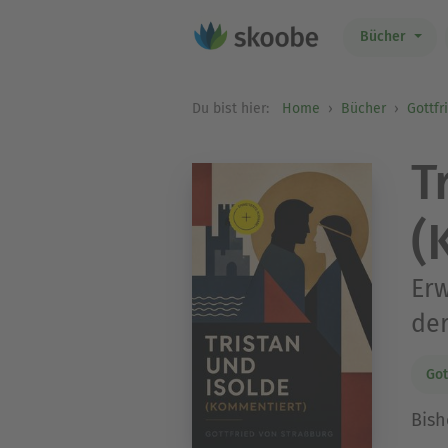
Bücher
Du bist hier:
Home
Bücher
Gottfr
T
(
Erw
der
Got
Bish