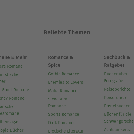
weist auch die Überlieferung.
Ausblenden
Beliebte Themen
mane & Mehr
Romance &
Sachbuch &
Spice
Ratgeber
ere Romane
Gothic Romance
Bücher über
inistische
Fotografie
her
Enemies to Lovers
Reiseberichte
l-Good-Romane
Mafia Romance
Reiseführer
ency Romane
Slow Burn
Romance
Bastelbücher
orische
besromane
Sports Romance
Bücher für die
Schwangerscha
iliensagas
Dark Romance
Achtsamkeits-
topie Bücher
Erotische Literatur