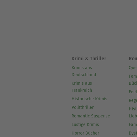
in den alemannischen Raum 
Krimi & Thriller
Ro
Krimis aus
Que
Deutschland
Fem
Krimis aus
Büc
Frankreich
Fee
Historische Krimis
Reg
Politthriller
Hist
Romantic Suspense
Lie
Lustige Krimis
Fam
Horror Bücher
Dys