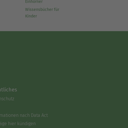
Einhörner
Wissensbücher für
Kinder
tliches
nschutz
rmationen nach Data Act
äge hier kündigen