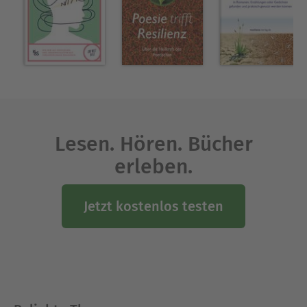
wirksamen Resilienzfaktoren ans Licht. Die
gewonnenen Einblicke bieten allen, die sich in
Krisensituationen befinden oder die sich mit der
erfolgreichen Bewältigung beziehungsweise der
Vorbeugung von Krisen in Unternehmen
beschäftigen, einen nachvollziehbaren roten
Faden zur Förderung der Teamresilienz an.
Lesen. Hören. Bücher
Über Gerald Kohl
Der Autor Ing. Gerald Kohl, MA, PMP, hat
erleben.
Wirtschafts- und Organisationspsychologie
studiert, ist zertifizierter Business- und
Jetzt kostenlos testen
Mentalcoach, verfügt über mehr als 20 Jahre
Management- und Coachingerfahrung im
internationalen Konzernumfeld und arbeitet
selbstständig als Unternehmensberater.
Ausblenden