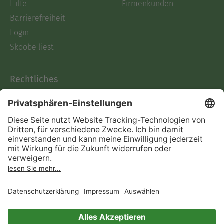
Hilfe
Firmenkunden
Barrierefreiheit
Login
Skoobe liest
Rechtliches
Datenschutz
AGB
Informationen nach Data
Act
Verträge hier kündigen
Impressum
Vertrag widerrufen