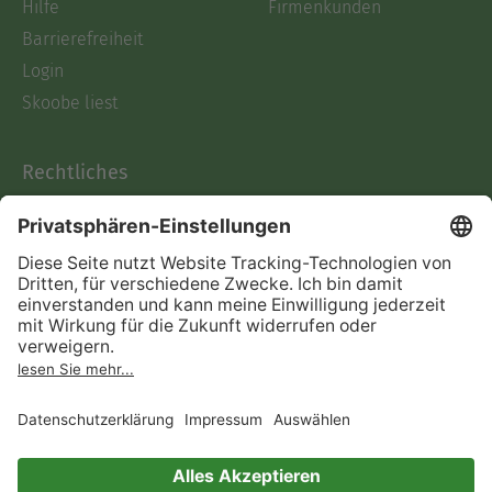
Hilfe
Firmenkunden
Barrierefreiheit
Login
Skoobe liest
Rechtliches
Datenschutz
AGB
Informationen nach Data
Act
Verträge hier kündigen
Impressum
Vertrag widerrufen