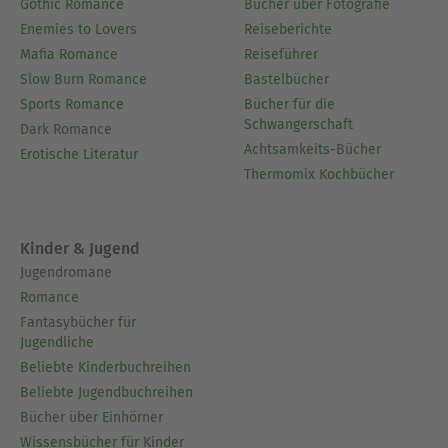
Gothic Romance
Bücher über Fotografie
Enemies to Lovers
Reiseberichte
Mafia Romance
Reiseführer
Slow Burn Romance
Bastelbücher
Sports Romance
Bücher für die
Schwangerschaft
Dark Romance
Achtsamkeits-Bücher
Erotische Literatur
Thermomix Kochbücher
Kinder & Jugend
Jugendromane
Romance
Fantasybücher für
Jugendliche
Beliebte Kinderbuchreihen
Beliebte Jugendbuchreihen
Bücher über Einhörner
Wissensbücher für Kinder