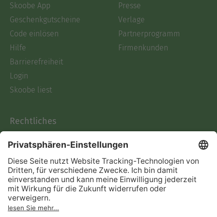
Skoobe App
Presse
Geschenkgutscheine
Verlage
Code einlösen
Partnerprogramm
Hilfe
Firmenkunden
Barrierefreiheit
Login
Skoobe liest
Rechtliches
Datenschutz
AGB
Informationen nach Data
Act
Verträge hier kündigen
Impressum