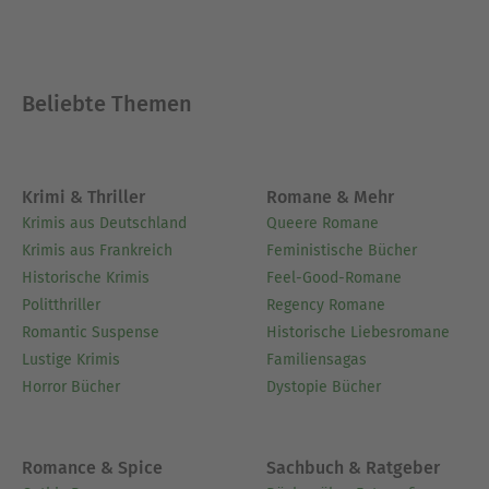
Anthologie inspirieren und erleben Sie die
einprägsame Schönheit des kollektiven
Gedächtnisses.
Beliebte Themen
Ausblenden
Krimi & Thriller
Romane & Mehr
Krimis aus Deutschland
Queere Romane
Krimis aus Frankreich
Feministische Bücher
Historische Krimis
Feel-Good-Romane
Politthriller
Regency Romane
Romantic Suspense
Historische Liebesromane
Lustige Krimis
Familiensagas
Horror Bücher
Dystopie Bücher
Romance & Spice
Sachbuch & Ratgeber