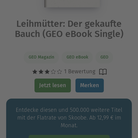
Leihmütter: Der gekaufte
Bauch (GEO eBook Single)
GEO Magazin
GEO eBook
GEO
1 Bewertung
Jetzt lesen
Merken
Entdecke diesen und 500.000 weitere Titel
mit der Flatrate von Skoobe. Ab 12,99 € im
Monat.