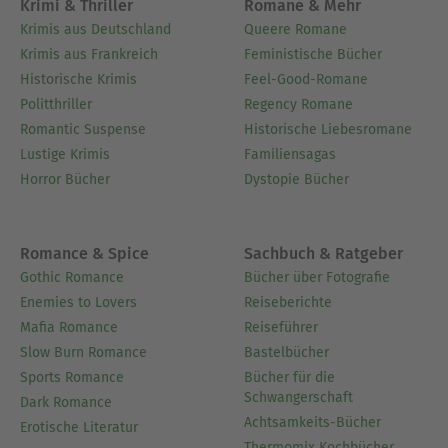
Krimi & Thriller
Romane & Mehr
Krimis aus Deutschland
Queere Romane
Krimis aus Frankreich
Feministische Bücher
Historische Krimis
Feel-Good-Romane
Politthriller
Regency Romane
Romantic Suspense
Historische Liebesromane
Lustige Krimis
Familiensagas
Horror Bücher
Dystopie Bücher
Romance & Spice
Sachbuch & Ratgeber
Gothic Romance
Bücher über Fotografie
Enemies to Lovers
Reiseberichte
Mafia Romance
Reiseführer
Slow Burn Romance
Bastelbücher
Sports Romance
Bücher für die
Schwangerschaft
Dark Romance
Achtsamkeits-Bücher
Erotische Literatur
Thermomix Kochbücher