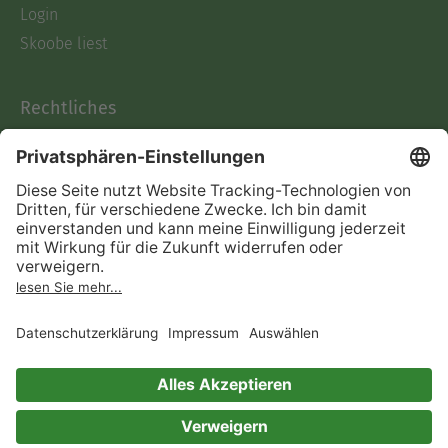
Login
Skoobe liest
Rechtliches
Datenschutz
AGB
Informationen nach Data
Act
Verträge hier kündigen
Impressum
Vertrag widerrufen
Immer ein gutes Buch