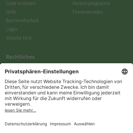
Code einlösen
Partnerprogramm
Hilfe
Firmenkunden
Barrierefreiheit
Login
Skoobe liest
Rechtliches
Datenschutz
AGB
Informationen nach Data
Act
Verträge hier kündigen
Impressum
Vertrag widerrufen