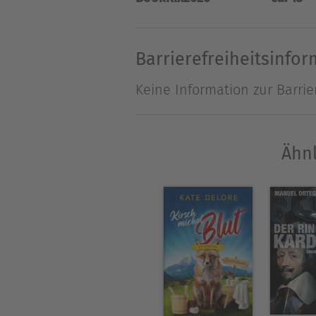
Über Frederick Caputh
Wo Caputh draufsteht, da is
Barrierefreiheitsinfo
Keine Information zur Barrie
Ähnl