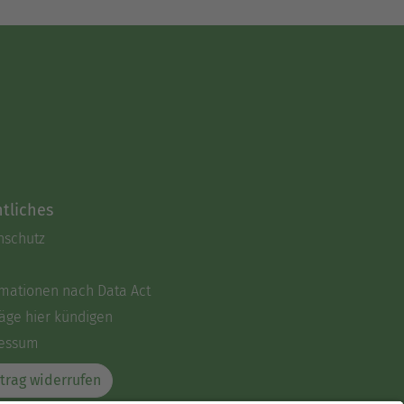
tliches
nschutz
rmationen nach Data Act
äge hier kündigen
essum
trag widerrufen