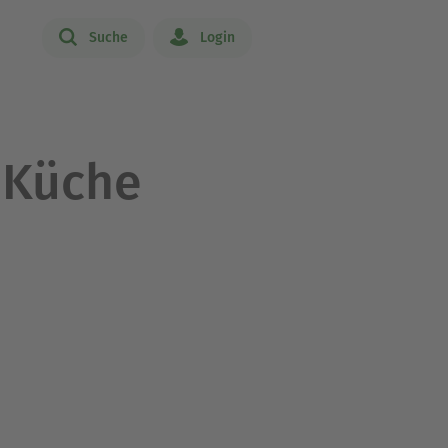
Suche
Login
r Küche