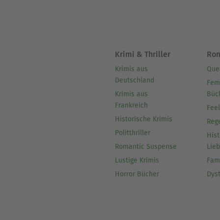
Krimi & Thriller
Ro
Krimis aus
Que
Deutschland
Fem
Krimis aus
Büc
Frankreich
Fee
Historische Krimis
Reg
Politthriller
Hist
Romantic Suspense
Lie
Lustige Krimis
Fam
Horror Bücher
Dys