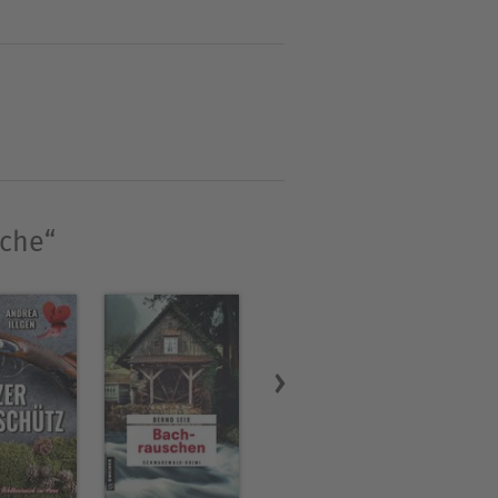
üche“