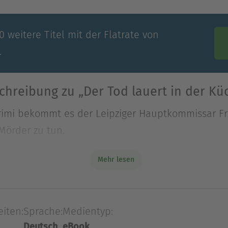
 weitere Titel mit der Flatrate von
.
chreibung zu „Der Tod lauert in der Kü
imi bekommt es der Leipziger Hauptkommissar Fr
Mörder zu tun.
e auch nur ein Opf
Mehr lesen
imi bekommt es der Leipziger Hauptkommissar Fr
Mörder zu tun.
eiten:
Sprache:
Medientyp:
e auch nur ein Opfer?
Deutsch
eBook