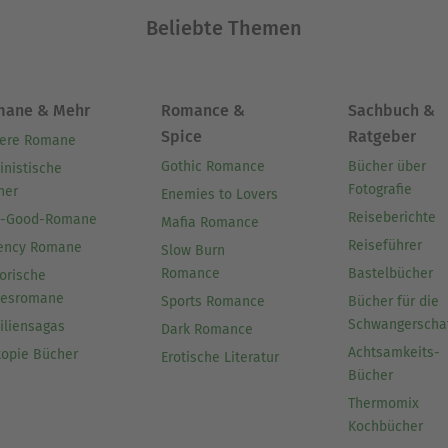
Beliebte Themen
mane & Mehr
Romance &
Sachbuch &
Spice
Ratgeber
ere Romane
Gothic Romance
Bücher über
inistische
Fotografie
her
Enemies to Lovers
Reiseberichte
l-Good-Romane
Mafia Romance
Reiseführer
ency Romane
Slow Burn
Romance
Bastelbücher
orische
besromane
Sports Romance
Bücher für die
Schwangerscha
iliensagas
Dark Romance
Achtsamkeits-
topie Bücher
Erotische Literatur
Bücher
Thermomix
Kochbücher