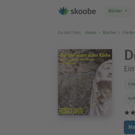
Bücher
Du bist hier:
Home
Bücher
Freder
D
Ein
Fre
Kri
Me