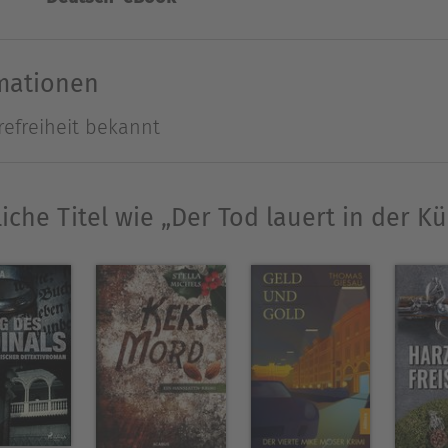
t Humor drin.
rmationen
Ausblenden
refreiheit bekannt
iche Titel wie „Der Tod lauert in der K