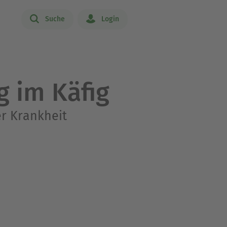
Suche
Login
g im Käfig
er Krankheit