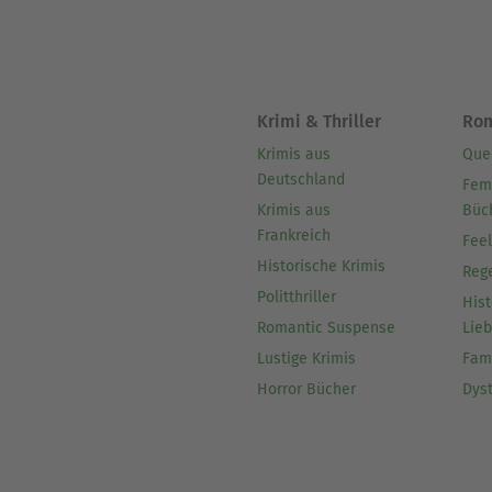
Krimi & Thriller
Ro
Krimis aus
Que
Deutschland
Fem
Krimis aus
Büc
Frankreich
Fee
Historische Krimis
Reg
Politthriller
Hist
Romantic Suspense
Lie
Lustige Krimis
Fam
Horror Bücher
Dys