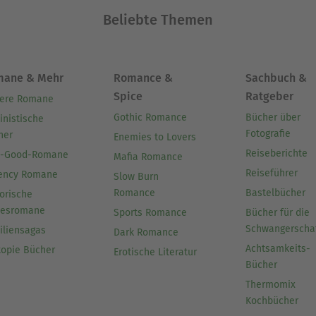
Beliebte Themen
mane & Mehr
Romance &
Sachbuch &
Spice
Ratgeber
ere Romane
Gothic Romance
Bücher über
inistische
Fotografie
her
Enemies to Lovers
Reiseberichte
l-Good-Romane
Mafia Romance
Reiseführer
ency Romane
Slow Burn
Romance
Bastelbücher
orische
besromane
Sports Romance
Bücher für die
Schwangerscha
iliensagas
Dark Romance
Achtsamkeits-
topie Bücher
Erotische Literatur
Bücher
Thermomix
Kochbücher