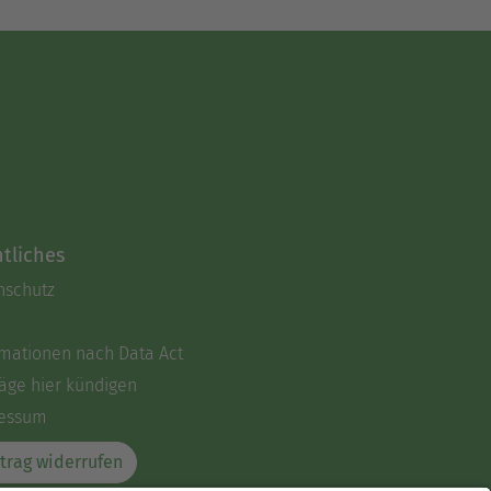
tliches
nschutz
rmationen nach Data Act
äge hier kündigen
essum
trag widerrufen