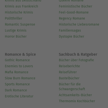
Krimis aus Deutschland
Queere Romane
Krimis aus Frankreich
Feministische Bücher
Historische Krimis
Feel-Good-Romane
Politthriller
Regency Romane
Romantic Suspense
Historische Liebesromane
Lustige Krimis
Familiensagas
Horror Bücher
Dystopie Bücher
Romance & Spice
Sachbuch & Ratgeber
Gothic Romance
Bücher über Fotografie
Enemies to Lovers
Reiseberichte
Mafia Romance
Reiseführer
Slow Burn Romance
Bastelbücher
Sports Romance
Bücher für die
Schwangerschaft
Dark Romance
Achtsamkeits-Bücher
Erotische Literatur
Thermomix Kochbücher