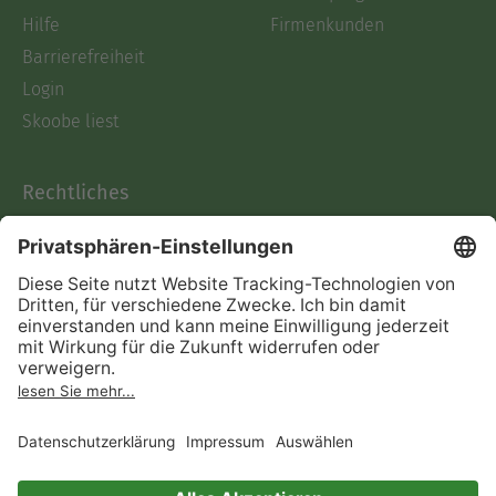
Hilfe
Firmenkunden
Barrierefreiheit
Login
Skoobe liest
Rechtliches
Datenschutz
AGB
Informationen nach Data
Act
Verträge hier kündigen
Impressum
Vertrag widerrufen