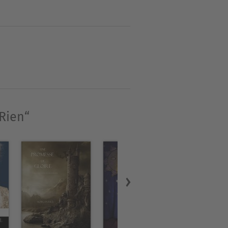
on geboren. Seine
einer Charaktere begründen
ig Johann, Ein
t, Romeo und Julia, Othello
Rien“
oßen internationalen
616 in Stratford-upon-Avon.