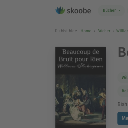
Bücher
Du bist hier:
Home
Bücher
Willi
B
Wil
Bel
Bish
Me