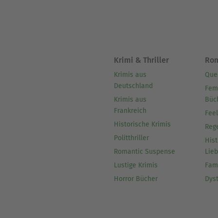
Krimi & Thriller
Ro
Krimis aus
Que
Deutschland
Fem
Krimis aus
Büc
Frankreich
Fee
Historische Krimis
Reg
Politthriller
Hist
Romantic Suspense
Lie
Lustige Krimis
Fam
Horror Bücher
Dys