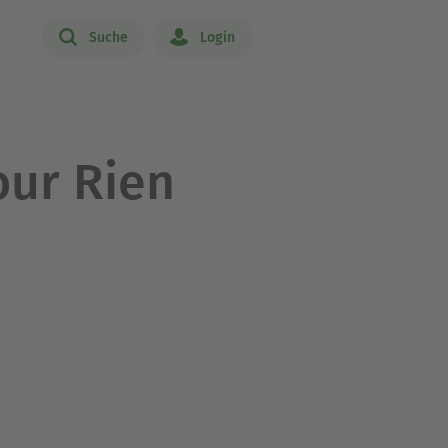
Suche
Login
our Rien