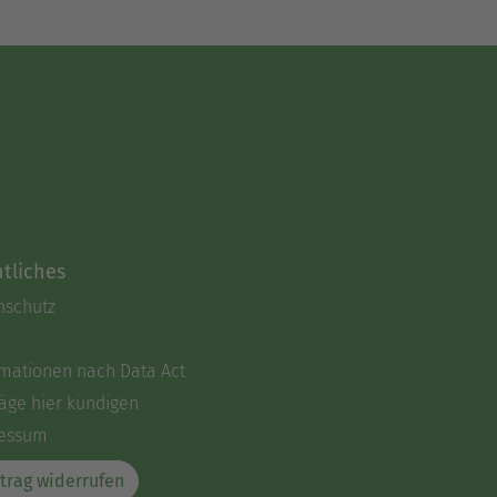
tliches
nschutz
rmationen nach Data Act
äge hier kündigen
essum
trag widerrufen