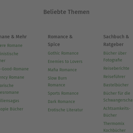
Beliebte Themen
mane & Mehr
Romance &
Sachbuch &
Spice
Ratgeber
ere Romane
Gothic Romance
Bücher über
inistische
Fotografie
her
Enemies to Lovers
Reiseberichte
l-Good-Romane
Mafia Romance
Reiseführer
ency Romane
Slow Burn
Romance
Bastelbücher
orische
besromane
Sports Romance
Bücher für die
Schwangerscha
iliensagas
Dark Romance
Achtsamkeits-
topie Bücher
Erotische Literatur
Bücher
Thermomix
Kochbücher