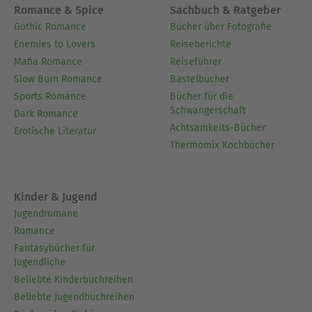
Romance & Spice
Sachbuch & Ratgeber
Gothic Romance
Bücher über Fotografie
Enemies to Lovers
Reiseberichte
Mafia Romance
Reiseführer
Slow Burn Romance
Bastelbücher
Sports Romance
Bücher für die
Schwangerschaft
Dark Romance
Achtsamkeits-Bücher
Erotische Literatur
Thermomix Kochbücher
Kinder & Jugend
Jugendromane
Romance
Fantasybücher für
Jugendliche
Beliebte Kinderbuchreihen
Beliebte Jugendbuchreihen