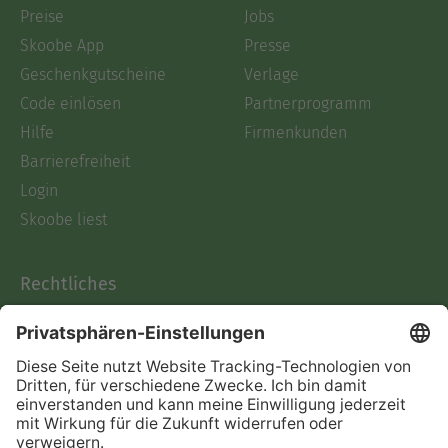
Preise
Jobs
Skoobe App
Presse
Geschenkgutscheine
Verlage
Code einlösen
Partnerprogramm
Hilfe
Firmenkunden
Barrierefreiheit
Login
Skoobe liest
Rechtliches
Datenschutz
AGB
Informationen nach Data
Act
Verträge hier kündigen