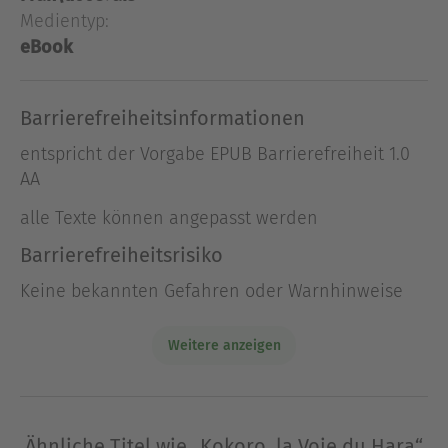
pratique, inspirant et incarné.
Medientyp:
eBook
Ausblenden
Barrierefreiheitsinformationen
entspricht der Vorgabe EPUB Barrierefreiheit 1.0
AA
alle Texte können angepasst werden
Barrierefreiheitsrisiko
Keine bekannten Gefahren oder Warnhinweise
Weitere anzeigen
Ähnliche Titel wie „Kokoro, la Voie du Hara“