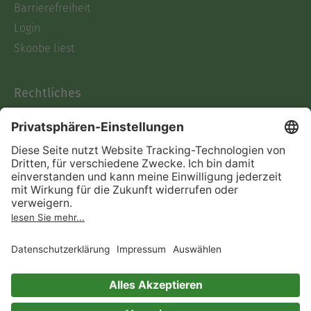
Barrierefreiheit
Login
Skoobe liest
Rechtliches
Datenschutz
AGB
Informationen nach Data
Act
Verträge hier kündigen
Impressum
Vertrag widerrufen
Immer ein gutes Buch