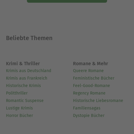
immunitaire et une initiation à une utilisation
consciente des médias. Pour ce livre, nous avons
misé sur des technologies innovantes, notamment
l'Intelligence Artificielle et des solutions logicielles
sur mesure. Celles-ci nous ont soutenus dans de
Beliebte Themen
nombreuses étapes du processus : la recherche
d'idées et la recherche, l'écriture et la relecture,
l'assurance qualité ainsi que la création
Krimi & Thriller
Romane & Mehr
d'illustrations décoratives. Nous souhaitons ainsi
Krimis aus Deutschland
Queere Romane
vous offrir une expérience de lecture
Krimis aus Frankreich
Feministische Bücher
particulièrement harmonieuse et contemporaine.
Historische Krimis
Feel-Good-Romane
Politthriller
Regency Romane
Ausblenden
Romantic Suspense
Historische Liebesromane
Lustige Krimis
Familiensagas
Horror Bücher
Dystopie Bücher