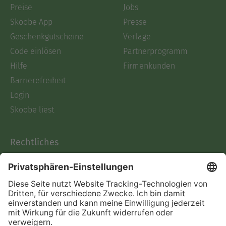
Preise
Jobs
Skoobe App
Presse
Geschenkgutscheine
Verlage
Code einlösen
Partnerprogramm
Hilfe
Firmenkunden
Barrierefreiheit
Login
Skoobe liest
Rechtliches
Datenschutz
AGB
Informationen nach Data
Act
Verträge hier kündigen