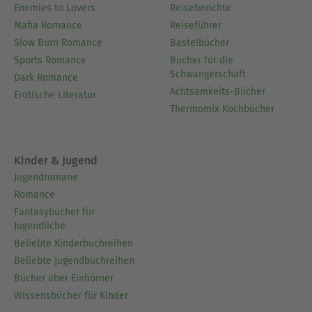
Enemies to Lovers
Reiseberichte
Mafia Romance
Reiseführer
Slow Burn Romance
Bastelbücher
Sports Romance
Bücher für die
Schwangerschaft
Dark Romance
Achtsamkeits-Bücher
Erotische Literatur
Thermomix Kochbücher
Kinder & Jugend
Jugendromane
Romance
Fantasybücher für
Jugendliche
Beliebte Kinderbuchreihen
Beliebte Jugendbuchreihen
Bücher über Einhörner
Wissensbücher für Kinder