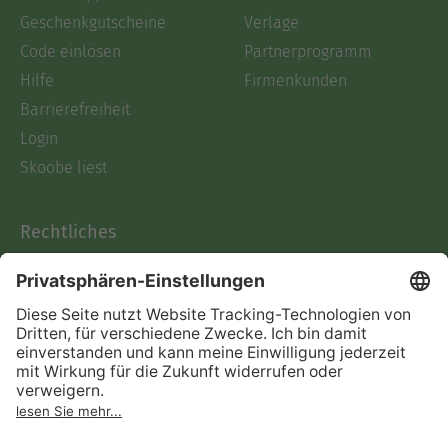
Geschenkgutscheine
Verlage
Code einlösen
Partnerprogramm
Hilfe
Firmenkunden
Barrierefreiheit
Login
Skoobe liest
Rechtliches
Datenschutz
AGB
Informationen nach Data
Act
Verträge hier kündigen
Impressum
Vertrag widerrufen