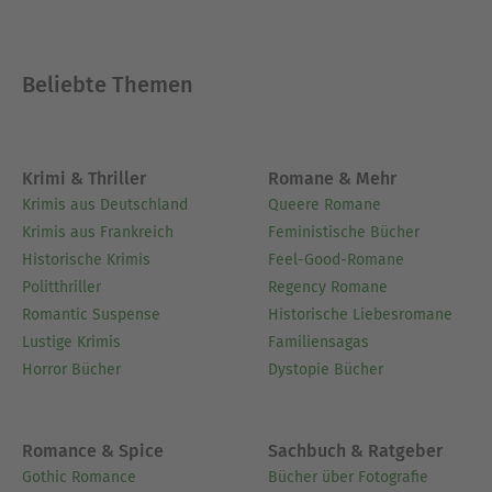
solutions logicielles sur mesure. Celles-ci nous ont
soutenus dans de nombreuses étapes du
processus : la recherche d'idées et la recherche,
Beliebte Themen
l'écriture et la relecture, l'assurance qualité ainsi
que la création d'illustrations décoratives. Nous
souhaitons ainsi vous offrir une expérience de
Krimi & Thriller
Romane & Mehr
lecture particulièrement harmonieuse et
Krimis aus Deutschland
Queere Romane
contemporaine.
Krimis aus Frankreich
Feministische Bücher
Historische Krimis
Feel-Good-Romane
Ausblenden
Politthriller
Regency Romane
Romantic Suspense
Historische Liebesromane
Lustige Krimis
Familiensagas
Horror Bücher
Dystopie Bücher
Romance & Spice
Sachbuch & Ratgeber
Gothic Romance
Bücher über Fotografie