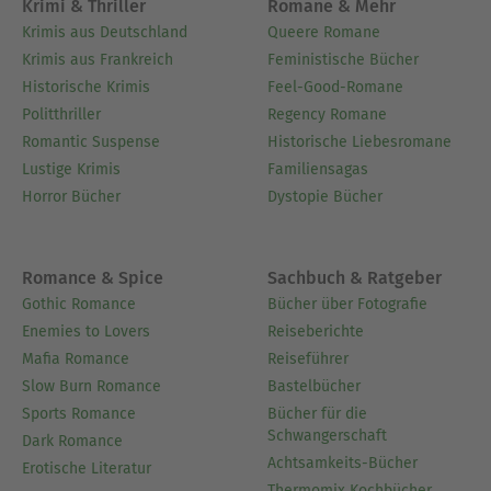
Krimi & Thriller
Romane & Mehr
Krimis aus Deutschland
Queere Romane
Krimis aus Frankreich
Feministische Bücher
Historische Krimis
Feel-Good-Romane
Politthriller
Regency Romane
Romantic Suspense
Historische Liebesromane
Lustige Krimis
Familiensagas
Horror Bücher
Dystopie Bücher
Romance & Spice
Sachbuch & Ratgeber
Gothic Romance
Bücher über Fotografie
Enemies to Lovers
Reiseberichte
Mafia Romance
Reiseführer
Slow Burn Romance
Bastelbücher
Sports Romance
Bücher für die
Schwangerschaft
Dark Romance
Achtsamkeits-Bücher
Erotische Literatur
Thermomix Kochbücher