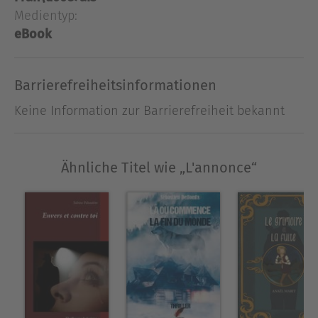
d'un tel acte sur son destin.
Medientyp:
eBook
Ausblenden
Barrierefreiheitsinformationen
Keine Information zur Barrierefreiheit bekannt
Ähnliche Titel wie „L'annonce“