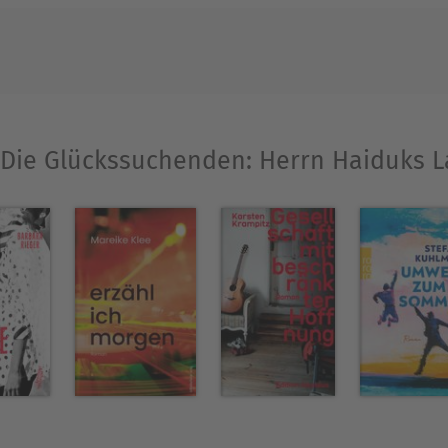
 1976, lebt als Romanautor und Vater von zwei Ki
 sich über 100.000 Mal und wurde 2013 mit Matthi
Ausblenden
 „Die Glückssuchenden: Herrn Haiduks