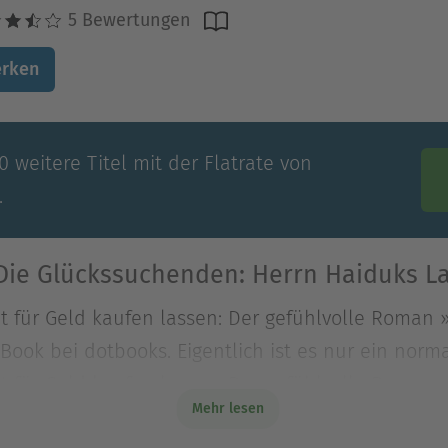
5 Bewertungen
rken
 weitere Titel mit der Flatrate von
.
Die Glückssuchenden: Herrn Haiduks 
t für Geld kaufen lassen: Der gefühlvolle Roman
eBook bei dotbooks. Eigentlich ist es nur ein norm
t für Geld kaufen lassen: Der gefühlvolle Roman
Mehr lesen
eBook bei dotbooks. Eigentlich ist es nur ein norma