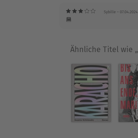
FLORIAN BECKERHOFF, geboren
Sybille
– 07.04.2024
Roman, FRAU ELLA, verkaufte
📕
Ähnliche Titel wie