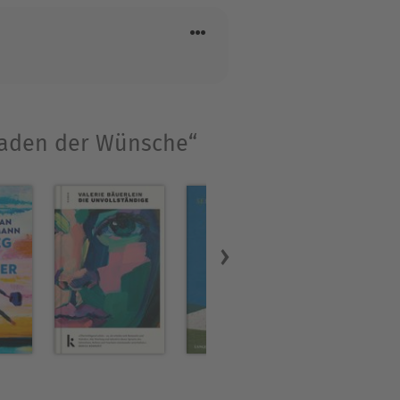
ndern in Berlin. Sein erster
as Schweighöfer verfilmt.
 Laden der Wünsche“