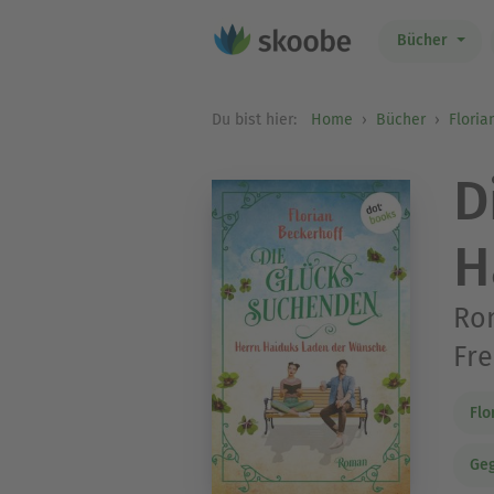
Bücher
Du bist hier:
Home
Bücher
Floria
D
H
Rom
Fre
Flo
Geg