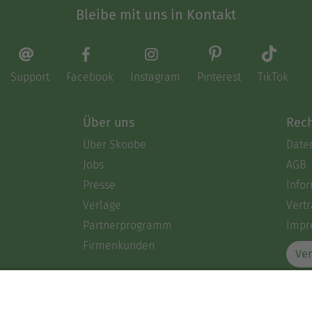
Bleibe mit uns in Kontakt
Support
Facebook
Instagram
Pinterest
TikTok
Über uns
Rech
Über Skoobe
Date
Jobs
AGB
Presse
Info
Verlage
Vertr
Partnerprogramm
Impr
Firmenkunden
Ver