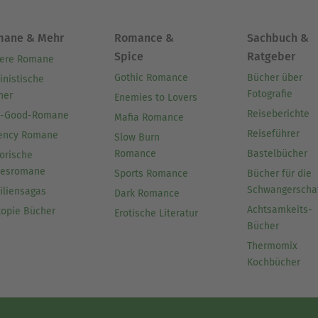
mane & Mehr
Romance &
Sachbuch &
Spice
Ratgeber
ere Romane
Gothic Romance
Bücher über
inistische
Fotografie
her
Enemies to Lovers
Reiseberichte
l-Good-Romane
Mafia Romance
Reiseführer
ency Romane
Slow Burn
Romance
Bastelbücher
orische
besromane
Sports Romance
Bücher für die
Schwangerscha
iliensagas
Dark Romance
Achtsamkeits-
topie Bücher
Erotische Literatur
Bücher
Thermomix
Kochbücher