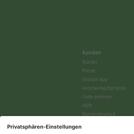
Kunden
Bücher
Preise
Skoobe App
Geschenkgutscheine
Code einlösen
Hilfe
Barrierefreiheit
Login
Skoobe liest