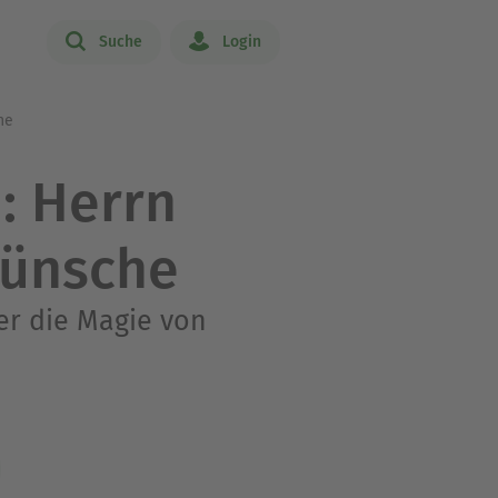
Suche
Login
he
: Herrn
Wünsche
r die Magie von