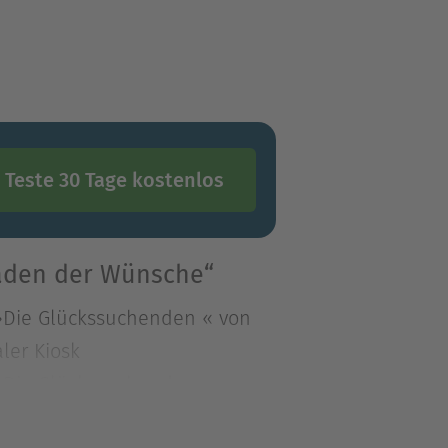
Teste 30 Tage kostenlos
Laden der Wünsche“
 »Die Glückssuchenden « von
aler Kiosk
 »Die Glückssuchenden « von
ler Kiosk in Berlin – aber in