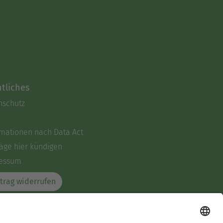
tliches
nschutz
rmationen nach Data Act
äge hier kündigen
essum
trag widerrufen