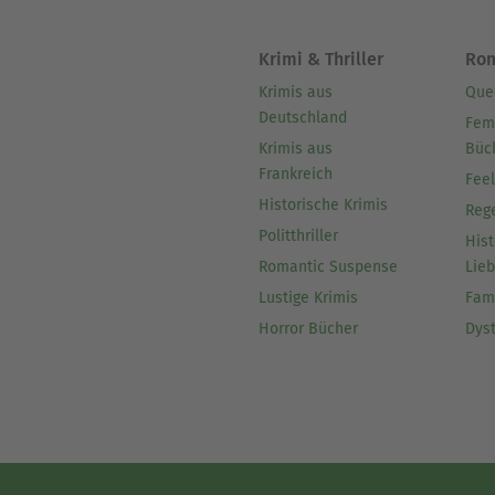
Krimi & Thriller
Ro
Krimis aus
Que
Deutschland
Fem
Krimis aus
Büc
Frankreich
Fee
Historische Krimis
Reg
Politthriller
Hist
Romantic Suspense
Lie
Lustige Krimis
Fam
Horror Bücher
Dys