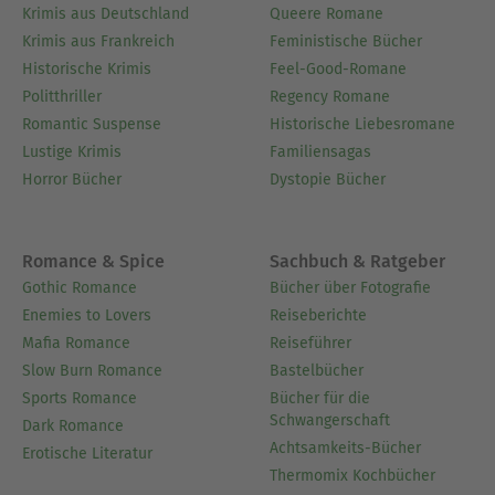
in Sankt Petersburg.
Krimis aus Deutschland
Queere Romane
Krimis aus Frankreich
Feministische Bücher
Ausblenden
Historische Krimis
Feel-Good-Romane
Politthriller
Regency Romane
Romantic Suspense
Historische Liebesromane
Lustige Krimis
Familiensagas
Horror Bücher
Dystopie Bücher
Romance & Spice
Sachbuch & Ratgeber
Gothic Romance
Bücher über Fotografie
Enemies to Lovers
Reiseberichte
Mafia Romance
Reiseführer
Slow Burn Romance
Bastelbücher
Sports Romance
Bücher für die
Schwangerschaft
Dark Romance
Achtsamkeits-Bücher
Erotische Literatur
Thermomix Kochbücher