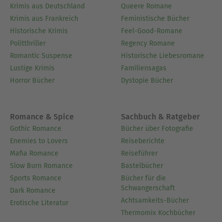
Krimis aus Deutschland
Queere Romane
Krimis aus Frankreich
Feministische Bücher
Historische Krimis
Feel-Good-Romane
Politthriller
Regency Romane
Romantic Suspense
Historische Liebesromane
Lustige Krimis
Familiensagas
Horror Bücher
Dystopie Bücher
Romance & Spice
Sachbuch & Ratgeber
Gothic Romance
Bücher über Fotografie
Enemies to Lovers
Reiseberichte
Mafia Romance
Reiseführer
Slow Burn Romance
Bastelbücher
Sports Romance
Bücher für die
Schwangerschaft
Dark Romance
Achtsamkeits-Bücher
Erotische Literatur
Thermomix Kochbücher