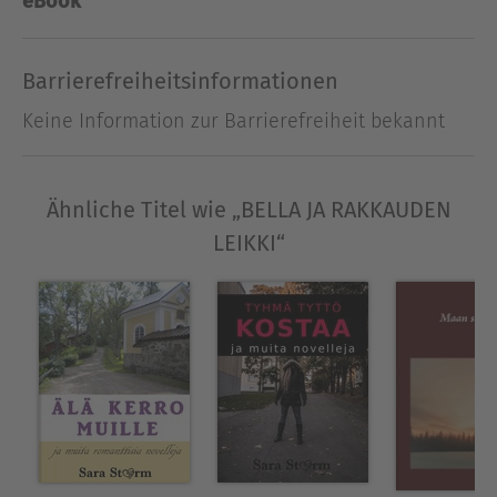
eBook
naiseutensa myös ex-miehensä kanssa
Pariisissa...Kirjan yllättävät ja kiihkeät tapahtumat
Barrierefreiheitsinformationen
sijoittuvat Helsinkiin, Pariisiin, Madridiin ja
Seychelleille. Tarinassa koetaan särkyneitä
Keine Information zur Barrierefreiheit bekannt
sydämiä, vaaroja ja rakkauden täyttymystä.
Ausblenden
Ähnliche Titel wie „BELLA JA RAKKAUDEN
LEIKKI“