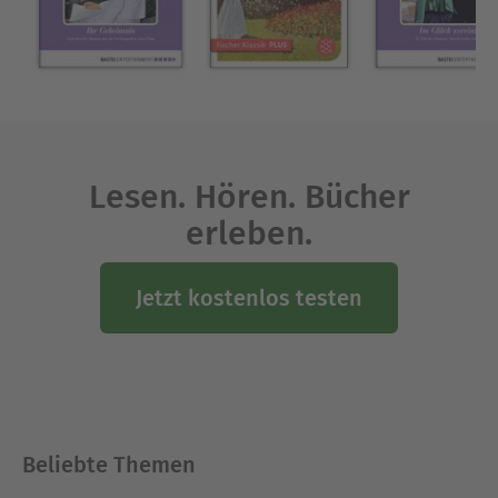
gesundheitliche Leiden überschattet. Am 24. Juli
1906 erschoss sich Ferdinand von Saar mit einem
kleinen, verrosteten Militärrevolver, den der
Leutnant a. D. sein Leben lang aufbewahrt hatte.
Ausblenden
Lesen. Hören. Bücher
erleben.
Jetzt kostenlos testen
Beliebte Themen