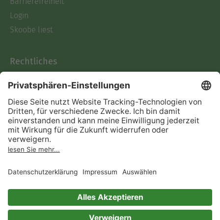
Barrierefreiheit
Login
Skoobe liest
Rechtliches
Datenschutz
AGB
Informationen nach Data
Act
Verträge hier kündigen
Impressum
Vertrag widerrufen
Immer ein gutes Buch