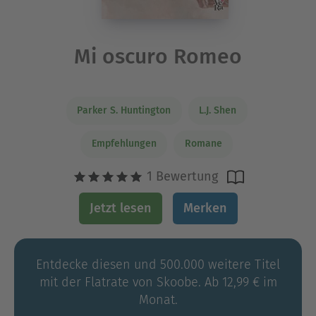
Mi oscuro Romeo
Parker S. Huntington
L.J. Shen
Empfehlungen
Romane
1 Bewertung
Jetzt lesen
Merken
Entdecke diesen und 500.000 weitere Titel
mit der Flatrate von Skoobe. Ab 12,99 € im
Monat.