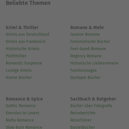
Beliebte Themen
Ausblenden
Krimi & Thriller
Romane & Mehr
Krimis aus Deutschland
Queere Romane
Krimis aus Frankreich
Feministische Bücher
Historische Krimis
Feel-Good-Romane
Politthriller
Regency Romane
Romantic Suspense
Historische Liebesromane
Lustige Krimis
Familiensagas
Horror Bücher
Dystopie Bücher
Romance & Spice
Sachbuch & Ratgeber
Gothic Romance
Bücher über Fotografie
Enemies to Lovers
Reiseberichte
Mafia Romance
Reiseführer
Slow Burn Romance
Bastelbücher