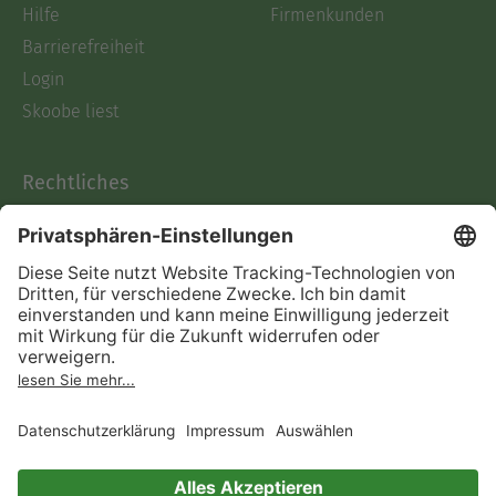
Hilfe
Firmenkunden
Barrierefreiheit
Login
Skoobe liest
Rechtliches
Datenschutz
AGB
Informationen nach Data
Act
Verträge hier kündigen
Impressum
Vertrag widerrufen