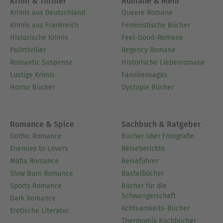
Krimi & Thriller
Romane & Mehr
Krimis aus Deutschland
Queere Romane
Krimis aus Frankreich
Feministische Bücher
Historische Krimis
Feel-Good-Romane
Politthriller
Regency Romane
Romantic Suspense
Historische Liebesromane
Lustige Krimis
Familiensagas
Horror Bücher
Dystopie Bücher
Romance & Spice
Sachbuch & Ratgeber
Gothic Romance
Bücher über Fotografie
Enemies to Lovers
Reiseberichte
Mafia Romance
Reiseführer
Slow Burn Romance
Bastelbücher
Sports Romance
Bücher für die
Schwangerschaft
Dark Romance
Achtsamkeits-Bücher
Erotische Literatur
Thermomix Kochbücher